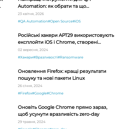
Automation: як обрати та що
використовувати
23 квітня, 2026
#QA Automation
#Open Source
#iOS
Російські хакери APT29 використовують
експлойти iOS і Chrome, створені
постачальниками шпигунського ПЗ
02 вересня, 2024
#Хакери
#Вразливості
#Ransomware
Оновлення Firefox: кращі результати
пошуку та нові пакети Linux
26 січня, 2024
#Firefox
#Google
#Chrome
Оновіть Google Chrome прямо зараз,
щоб усунути вразливість zero-day
29 травня, 2024