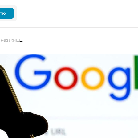
ттю
Chrome почне попереджати про незахищені сайти без HTTPS у 2026 році