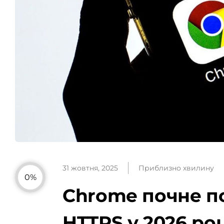
31 жовтня, 2025
Приблизно хвилину
0%
Chrome почне п
HTTPS у 2026 роц