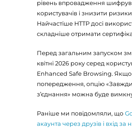
рівень впровадження шифрува
користувачів і знизити ризики
Найчастіше HTTP досі викорис
складніше отримати сертифіка
Перед загальним запуском змін
квітні 2026 року серед корист
Enhanced Safe Browsing. Якщо 
попередження, опцію «Завжди
з’єднання» можна буде вимкн
Раніше ми повідомляли, що
Go
акаунта через друзів і вхід з