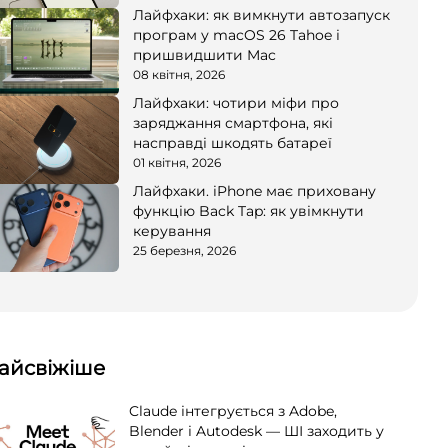
Лайфхаки: як вимкнути автозапуск
програм у macOS 26 Tahoe і
пришвидшити Mac
08 квітня, 2026
Лайфхаки: чотири міфи про
заряджання смартфона, які
насправді шкодять батареї
01 квітня, 2026
Лайфхаки. iPhone має приховану
функцію Back Tap: як увімкнути
керування
25 березня, 2026
айсвіжіше
Claude інтегрується з Adobe,
Blender і Autodesk — ШІ заходить у