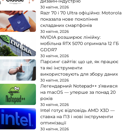
дизайн-індустрію
30 квітня, 2026
Razr 70 і 70 Ultra офіційно: Motorola
показала нове покоління
складаних смартфонів
30 квітня, 2026
NVIDIA розширює лінійку:
мобільна RTX 5070 отримала 12 ГБ
GDDR7
30 квітня, 2026
Парсинг сайтів: що це, як працює
та які інструменти
використовують для збору даних
30 квітня, 2026
Легендарний Notepad++ з’явився
на macOS — уперше за понад 20
років
30 квітня, 2026
Intel готує відповідь AMD X3D —
ставка на ПЗ і нові інструменти
оптимізації
30 квітня, 2026