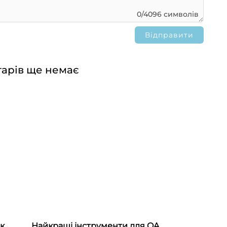
0/4096 символів
арів ще немає
як
Найкращі інструменти для QA