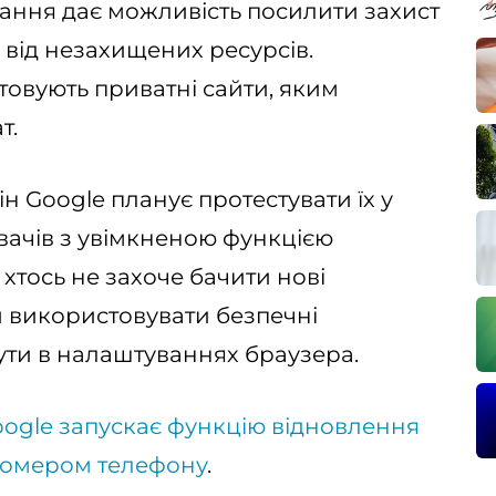
ння дає можливість посилити захист
 від незахищених ресурсів.
товують приватні сайти, яким
т.
 Google планує протестувати їх у
увачів з увімкненою функцією
хтось не захоче бачити нові
 використовувати безпечні
ути в налаштуваннях браузера.
ogle запускає функцію відновлення
а номером телефону
.