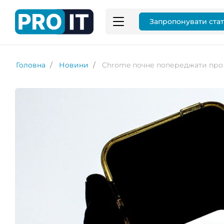
Запропонувати ста
Головна
Новини