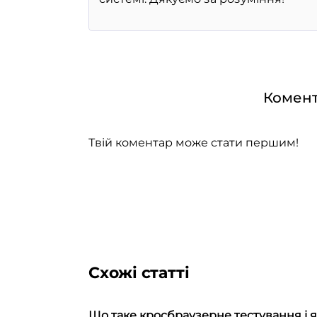
Комент
Твій коментар може стати першим!
Схожі статті
Що таке кросбраузерне тестування і 