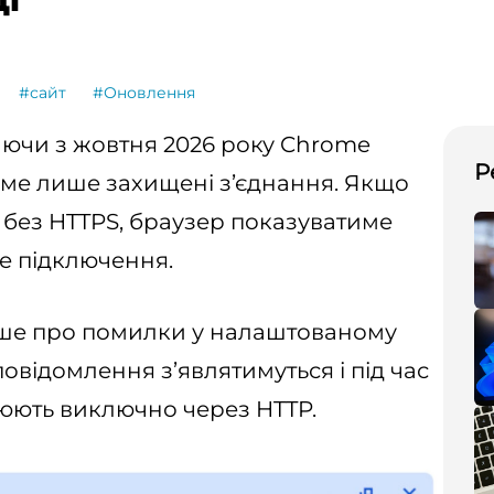
#сайт
#Оновлення
аючи з жовтня 2026 року Chrome
Р
ме лише захищені з’єднання. Якщо
 без HTTPS, браузер показуватиме
е підключення.
ше про помилки у налаштованому
повідомлення з’являтимуться і під час
цюють виключно через HTTP.