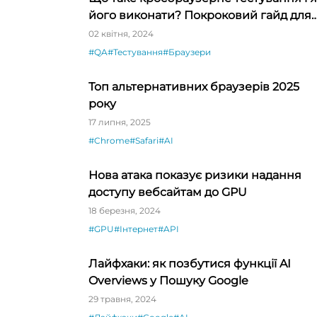
його виконати? Покроковий гайд для
QA-початківців
02 квітня, 2024
#QA
#Тестування
#Браузери
Топ альтернативних браузерів 2025
року
17 липня, 2025
#Chrome
#Safari
#AI
Нова атака показує ризики надання
доступу вебсайтам до GPU
18 березня, 2024
#GPU
#Інтернет
#API
Лайфхаки: як позбутися функції AI
Overviews у Пошуку Google
29 травня, 2024