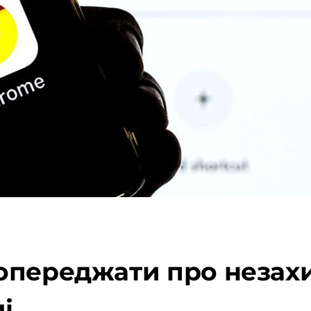
опереджати про незахи
і