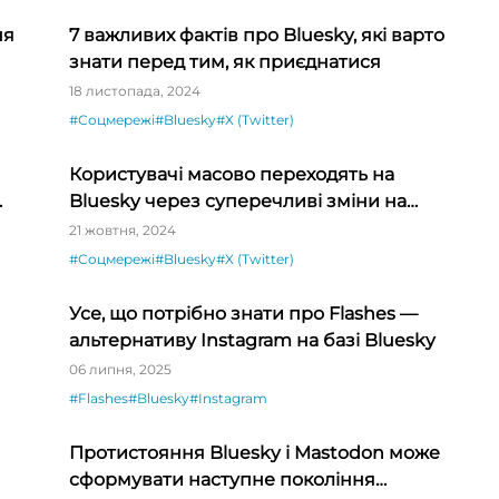
ня
7 важливих фактів про Bluesky, які варто
знати перед тим, як приєднатися
18 листопада, 2024
#Соцмережі
#Bluesky
#X (Twitter)
Користувачі масово переходять на
Bluesky через суперечливі зміни на
платформі X
21 жовтня, 2024
#Соцмережі
#Bluesky
#X (Twitter)
Усе, що потрібно знати про Flashes —
альтернативу Instagram на базі Bluesky
06 липня, 2025
#Flashes
#Bluesky
#Instagram
Протистояння Bluesky і Mastodon може
сформувати наступне покоління