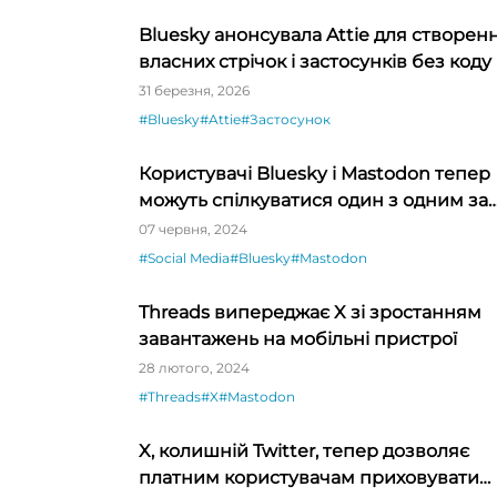
Bluesky анонсувала Attie для створен
власних стрічок і застосунків без коду
31 березня, 2026
#Bluesky
#Attie
#Застосунок
Користувачі Bluesky і Mastodon тепер
можуть спілкуватися один з одним за
допомогою Bridgy Fed
07 червня, 2024
#Social Media
#Bluesky
#Mastodon
Threads випереджає X зі зростанням
завантажень на мобільні пристрої
28 лютого, 2024
#Threads
#X
#Mastodon
X, колишній Twitter, тепер дозволяє
платним користувачам приховувати