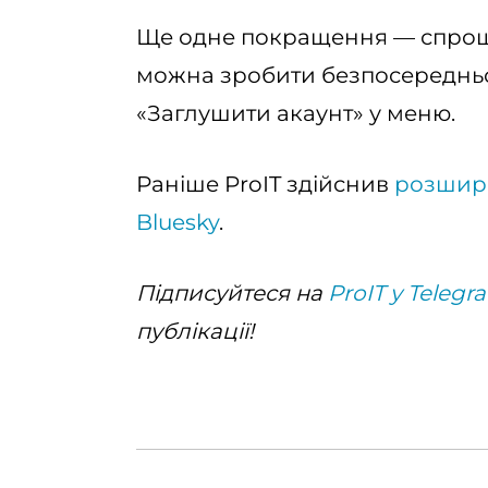
Ще одне покращення — спроще
можна зробити безпосередньо
«Заглушити акаунт» у меню.
Раніше ProIT здійснив
розшире
Bluesky
.
Підписуйтеся на
ProIT у Telegr
публікації!