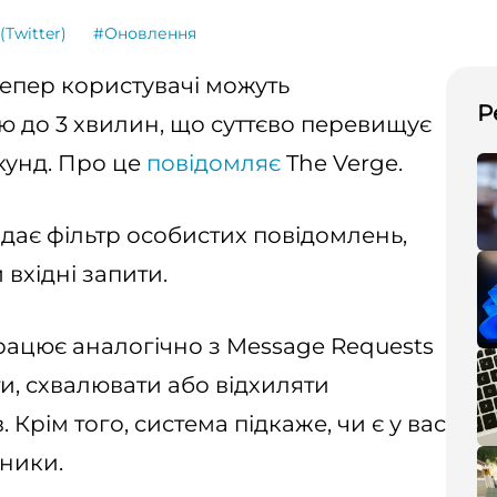
(Twitter)
#Оновлення
тепер користувачі можуть
Р
ю до 3 хвилин, що суттєво перевищує
кунд. Про це
повідомляє
The Verge.
одає фільтр особистих повідомлень,
вхідні запити.
працює аналогічно з Message Requests
ти, схвалювати або відхиляти
Крім того, система підкаже, чи є у вас
сники.