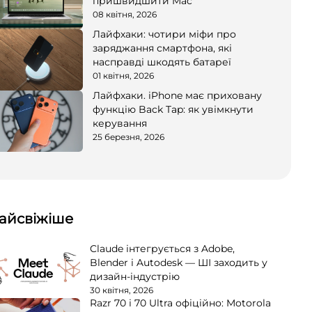
пришвидшити Mac
08 квітня, 2026
Лайфхаки: чотири міфи про
заряджання смартфона, які
насправді шкодять батареї
01 квітня, 2026
Лайфхаки. iPhone має приховану
функцію Back Tap: як увімкнути
керування
25 березня, 2026
айсвіжіше
Claude інтегрується з Adobe,
Blender і Autodesk — ШІ заходить у
дизайн-індустрію
30 квітня, 2026
Razr 70 і 70 Ultra офіційно: Motorola