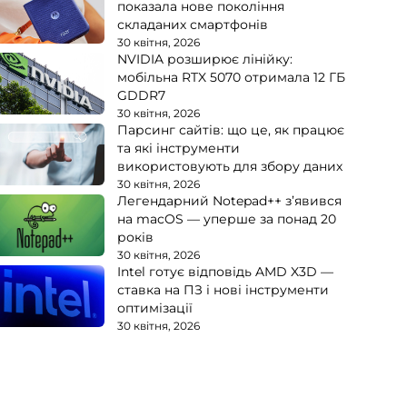
показала нове покоління
складаних смартфонів
30 квітня, 2026
NVIDIA розширює лінійку:
мобільна RTX 5070 отримала 12 ГБ
GDDR7
30 квітня, 2026
Парсинг сайтів: що це, як працює
та які інструменти
використовують для збору даних
30 квітня, 2026
Легендарний Notepad++ з’явився
на macOS — уперше за понад 20
років
30 квітня, 2026
Intel готує відповідь AMD X3D —
ставка на ПЗ і нові інструменти
оптимізації
30 квітня, 2026