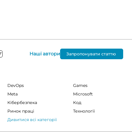
Наші автори
Запропонувати статтю
DevOps
Games
Meta
Microsoft
Кібербезпека
Код
Ринок праці
Технології
Дивитися всі категорії