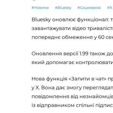
#Новини
#Bluesky
#Соцмережі
#X 
Bluesky оновлює функціонал: 
завантажувати відео триваліст
попереднє обмеження у 60 се
Оновлення версії 1.99 також д
який допомагає контролювати 
Нова функція «Запити в чат» 
у X. Вона дає змогу перегляда
повідомлення від незнайомців. 
із відправником спільні підпи