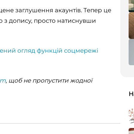
не заглушення акаунтів. Тепер це
 з допису, просто натиснувши
ний огляд функцій соцмережі
am
, щоб не пропустити жодної
Н