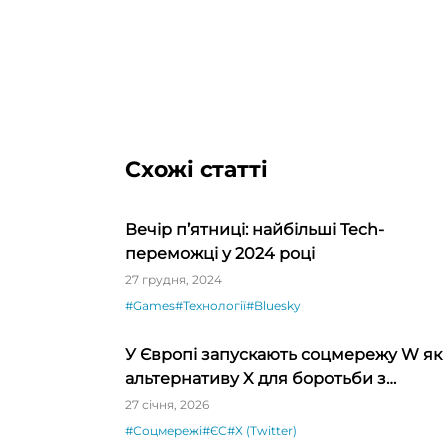
Схожі статті
Вечір п’ятниці: найбільші Tech-
переможці у 2024 році
27 грудня, 2024
#Games
#Технології
#Bluesky
У Європі запускають соцмережу W як
альтернативу X для боротьби з
дезінформацією
27 січня, 2026
#Соцмережі
#ЄС
#X (Twitter)