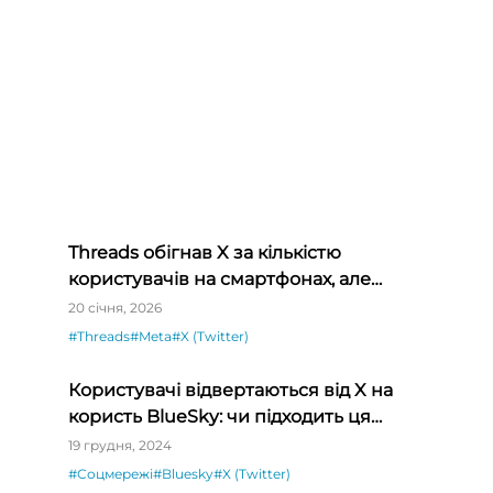
Threads обігнав X за кількістю
користувачів на смартфонах, але
поступається у вебі
20 січня, 2026
#Threads
#Meta
#X (Twitter)
Користувачі відвертаються від X на
користь BlueSky: чи підходить ця
мережа для айтівців
19 грудня, 2024
#Соцмережі
#Bluesky
#X (Twitter)