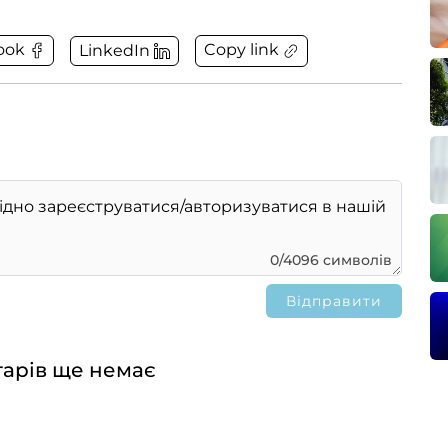
Copy link
ook
LinkedIn
0/4096 символів
арів ще немає