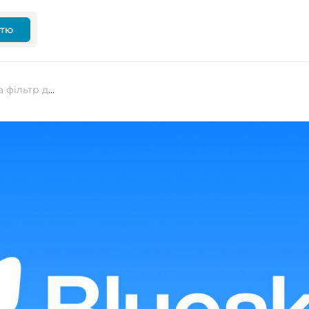
ттю
Bluesky додає 3-хвилинні відео та фільтр для повідомлень