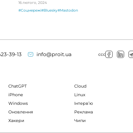
соціальних мереж
16 лютого, 2024
#Соцмережі
#Bluesky
#Mastodon
23-39-13
info@proit.ua
ссс
ChatGPT
Cloud
iPhone
Linux
Windows
Інтервʼю
Оновлення
Реклама
Хакери
Чипи