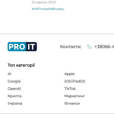
свої уподобайки
31 серпня, 2023
#X
#Threads
#Bluesky
Контакти:
+38066-4
Топ категорії
AI
Apple
Google
iOS/iPadOS
OpenAI
TikTok
Крипта
Маркетинг
Україна
Фінанси