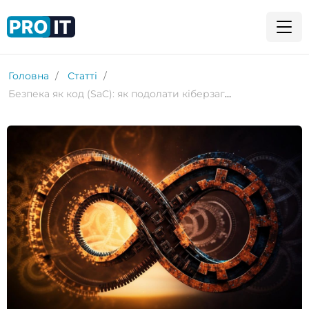
Головна
Статті
Безпека як код (SaC): як подолати кіберзагрози на ранніх стадіях