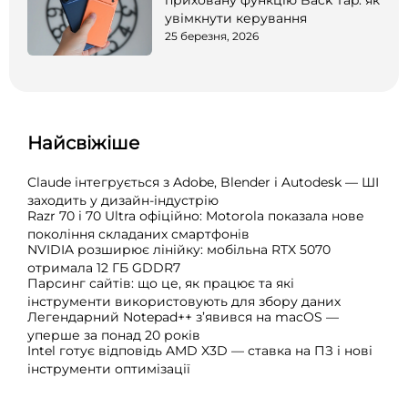
приховану функцію Back Tap: як
увімкнути керування
25 березня, 2026
Найсвіжіше
Claude інтегрується з Adobe, Blender і Autodesk — ШІ
заходить у дизайн-індустрію
Razr 70 і 70 Ultra офіційно: Motorola показала нове
покоління складаних смартфонів
NVIDIA розширює лінійку: мобільна RTX 5070
отримала 12 ГБ GDDR7
Парсинг сайтів: що це, як працює та які
інструменти використовують для збору даних
Легендарний Notepad++ з’явився на macOS —
уперше за понад 20 років
Intel готує відповідь AMD X3D — ставка на ПЗ і нові
інструменти оптимізації