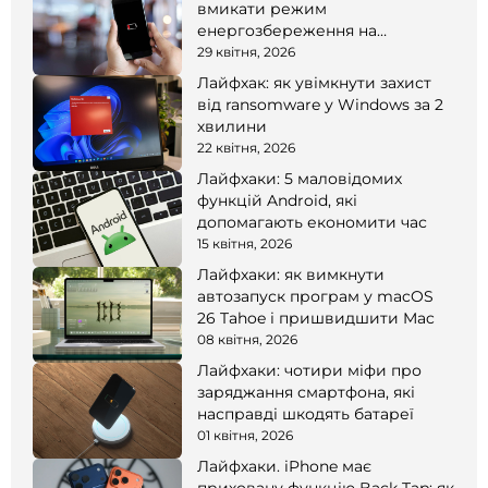
вмикати режим
енергозбереження на
смартфоні
29 квітня, 2026
Лайфхак: як увімкнути захист
від ransomware у Windows за 2
хвилини
22 квітня, 2026
Лайфхаки: 5 маловідомих
функцій Android, які
допомагають економити час
15 квітня, 2026
Лайфхаки: як вимкнути
автозапуск програм у macOS
26 Tahoe і пришвидшити Mac
08 квітня, 2026
Лайфхаки: чотири міфи про
заряджання смартфона, які
насправді шкодять батареї
01 квітня, 2026
Лайфхаки. iPhone має