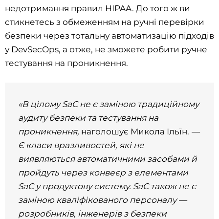
недотримання правил HIPAA. До того ж ви
стикнетесь з обмеженням на ручні перевірки
безпеки через тотальну автоматизацію підходів
у DevSecOps, а отже, не зможете робити ручне
тестування на проникнення.
«В цілому SaC не є заміною традиційному
аудиту безпеки та тестування на
проникнення,
наголошує Микола Ільїн.
—
Є класи вразливостей, які не
виявляються автоматичними засобами й
пройдуть через конвеєр з елементами
SaC у продуктову систему. SaC також не є
заміною кваліфікованого персоналу —
розробників, інженерів з безпеки