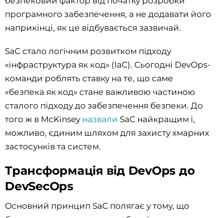
безпековий фактор від початку розробки
програмного забезпечення, а не додавати його
наприкінці, як це відбувається зазвичай.
SaC стало логічним розвитком підходу
«інфраструктура як код» (IaC). Сьогодні DevOps-
команди роблять ставку на те, що саме
«безпека як код» стане важливою частиною
сталого підходу до забезпечення безпеки. До
того ж в McKinsey
назвали
SaC найкращим і,
можливо, єдиним шляхом для захисту хмарних
застосунків та систем.
Трансформація від DevOps до
DevSecOps
Основний принцип SaC полягає у тому, що