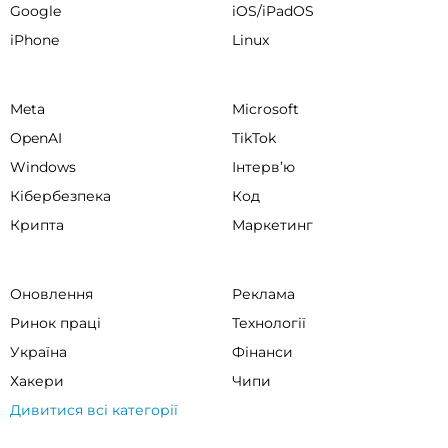
Google
iOS/iPadOS
iPhone
Linux
Meta
Microsoft
OpenAI
TikTok
Windows
Інтервʼю
Кібербезпека
Код
Крипта
Маркетинг
Оновлення
Реклама
Ринок праці
Технології
Україна
Фінанси
Хакери
Чипи
Дивитися всі категорії