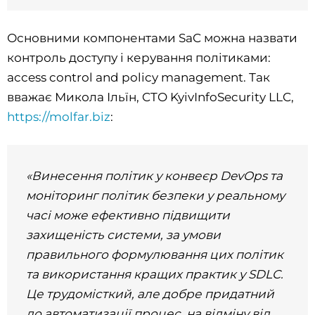
Основними компонентами SaC можна назвати
контроль доступу і керування політиками:
access control and policy management. Так
вважає Микола Ільїн, CTO KyivInfoSecurity LLC,
https://molfar.biz
:
«Винесення політик у конвеєр DevOps та
моніторинг політик безпеки у реальному
часі може ефективно підвищити
захищеність системи, за умови
правильного формулювання цих політик
та використання кращих практик у SDLC.
Це трудомісткий, але добре придатний
до автоматизації процес, на відміну від