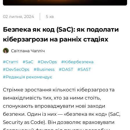
02 липня, 2024
5 хв
Безпека як код (SaC): як подолати
кіберзагрози на ранніх стадіях
Світлана Чапліч
#Статті
#SaC
#DevOps
#Кібербезпека
#DevSecOps
#Business
#DAST
#SAST
#Редакція рекомендує
Стрімке зростання кількості кіберзагроз та
винахідливість тих, хто за ними стоїть,
спонукають впроваджувати нові заходи
безпеки. Один із них — «безпека як код» (SaC,
Security as Code). Він дозволяє враховувати