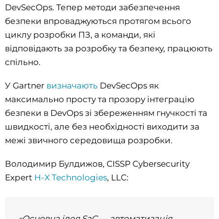
DevSecOps. Тепер методи забезпечення
безпеки впроваджуються протягом всього
циклу розробки ПЗ, а команди, які
відповідають за розробку та безпеку, працюють
спільно.
У Gartner
визначають
DevSecOps як
максимально просту та прозору інтеграцію
безпеки в DevOps зі збереженням гнучкості та
швидкості, але без необхідності виходити за
межі звичного середовища розробки.
Володимир Булдижов, CISSP Cybersecurity
Expert
H-X Technologies
, LLC:
«Основна ідея SaC — автоматизація