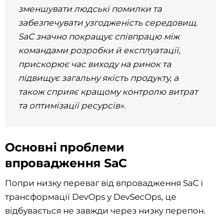
зменшувати людські помилки та
забезпечувати узгодженість середовищ.
SaC значно покращує співпрацю між
командами розробки й експлуатації,
прискорює час виходу на ринок та
підвищує загальну якість продукту, а
також сприяє кращому контролю витрат
та оптимізації ресурсів».
Основні проблеми
впровадження SaC
Попри низку переваг від впровадження SaC і
трансформації DevOps у DevSecOps, це
відбувається не завжди через низку перепон.