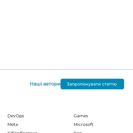
Наші автори
Запропонувати статтю
DevOps
Games
Meta
Microsoft