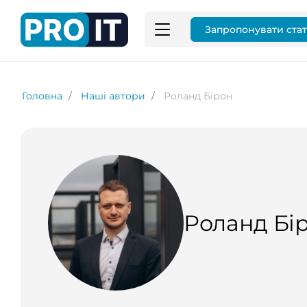
Запропонувати ста
Головна
Наші автори
Роланд Бірон
Роланд Бі