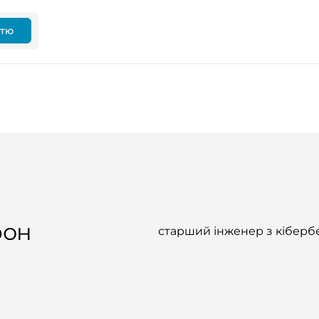
ттю
рон
старший інженер з кібербе