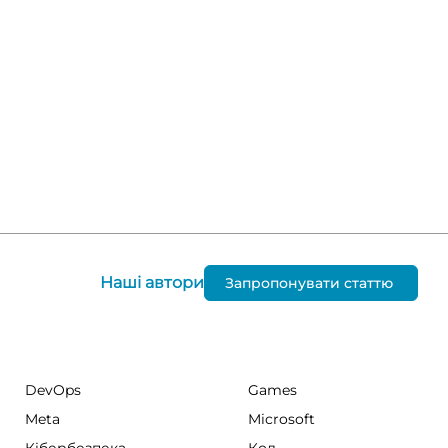
Наші автори
Запропонувати статтю
DevOps
Games
Meta
Microsoft