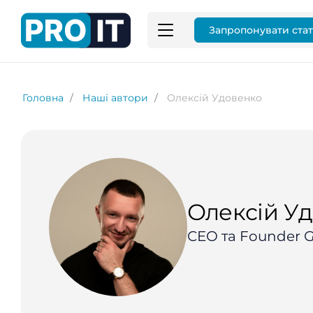
Запропонувати ста
Головна
Наші автори
Олексій Удовенко
Олексій У
CEO та Founder 