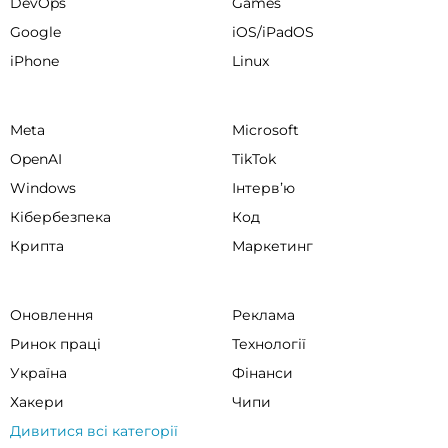
DevOps
Games
Google
iOS/iPadOS
iPhone
Linux
Meta
Microsoft
OpenAI
TikTok
Windows
Інтервʼю
Кібербезпека
Код
Крипта
Маркетинг
Оновлення
Реклама
Ринок праці
Технології
Україна
Фінанси
Хакери
Чипи
Дивитися всі категорії