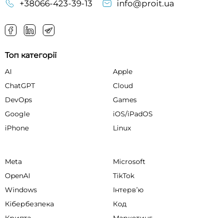
+38066-423-39-13
info@proit.ua
Топ категорії
AI
Apple
ChatGPT
Cloud
DevOps
Games
Google
iOS/iPadOS
iPhone
Linux
Meta
Microsoft
OpenAI
TikTok
Windows
Інтервʼю
Кібербезпека
Код