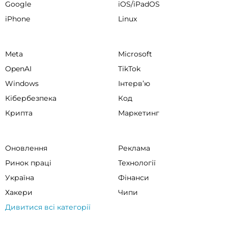
Google
iOS/iPadOS
iPhone
Linux
Meta
Microsoft
OpenAI
TikTok
Windows
Інтервʼю
Кібербезпека
Код
Крипта
Маркетинг
Оновлення
Реклама
Ринок праці
Технології
Україна
Фінанси
Хакери
Чипи
Дивитися всі категорії