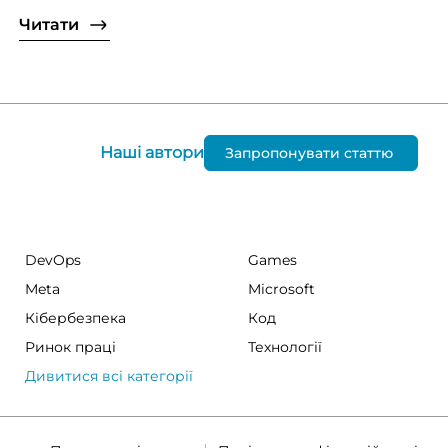
Читати
Наші автори
Запропонувати статтю
DevOps
Games
Meta
Microsoft
Кібербезпека
Код
Ринок праці
Технології
Дивитися всі категорії