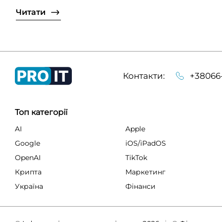
Читати
Контакти:
+38066
Топ категорії
AI
Apple
Google
iOS/iPadOS
OpenAI
TikTok
Крипта
Маркетинг
Україна
Фінанси