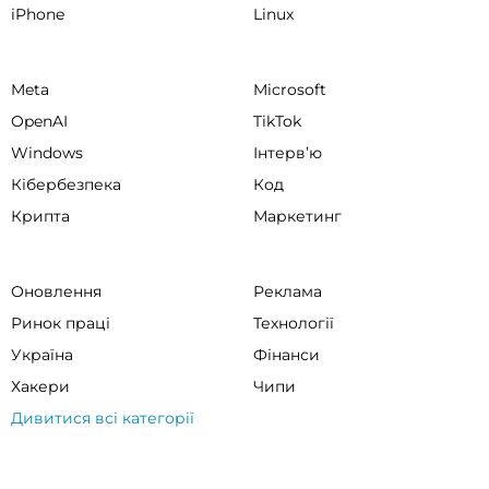
iPhone
Linux
Meta
Microsoft
OpenAI
TikTok
Windows
Інтервʼю
Кібербезпека
Код
Крипта
Маркетинг
Оновлення
Реклама
Ринок праці
Технології
Україна
Фінанси
Хакери
Чипи
Дивитися всі категорії