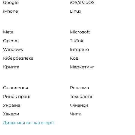
Google
iOS/iPadOS
iPhone
Linux
Meta
Microsoft
OpenAI
TikTok
Windows
Інтервʼю
Кібербезпека
Код
Крипта
Маркетинг
Оновлення
Реклама
Ринок праці
Технології
Україна
Фінанси
Хакери
Чипи
Дивитися всі категорії