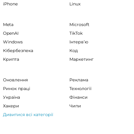
iPhone
Linux
Meta
Microsoft
OpenAI
TikTok
Windows
Інтервʼю
Кібербезпека
Код
Крипта
Маркетинг
Оновлення
Реклама
Ринок праці
Технології
Україна
Фінанси
Хакери
Чипи
Дивитися всі категорії