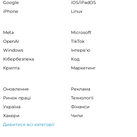
Google
iOS/iPadOS
iPhone
Linux
Meta
Microsoft
OpenAI
TikTok
Windows
Інтервʼю
Кібербезпека
Код
Крипта
Маркетинг
Оновлення
Реклама
Ринок праці
Технології
Україна
Фінанси
Хакери
Чипи
Дивитися всі категорії