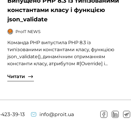
Випущено PHP 8.3 із типізованими
константами класу і функцією
json_validate
ProIT NEWS
Команда PHP випустила PHP 8.3 із
типізованими константами класу, функцією
json_validate(), динамічним отриманням
константи класу, атрибутом #[Override] і...
Читати
-423-39-13
info@proit.ua