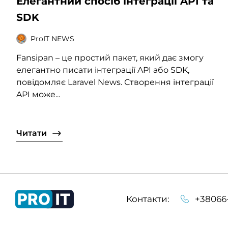
Елегантний спосіб інтеграції API та
SDK
ProIT NEWS
Fansipan – це простий пакет, який дає змогу
елегантно писати інтеграції API або SDK,
повідомляє Laravel News. Створення інтеграції
API може...
Читати
Контакти:
+38066