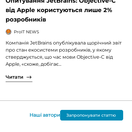
Опитування JetBrains: Objective-C
від Apple користуються лише 2%
розробників
ProIT NEWS
Компанія JetBrains опублікувала щорічний звіт
про стан екосистеми розробників, у якому
стверджується, що час мови Objective-C від
Apple, «схоже, добігає...
Читати
Наші автори
Запропонувати статтю