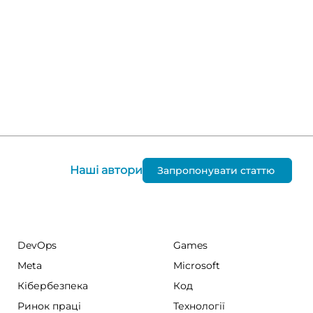
Наші автори
Запропонувати статтю
DevOps
Games
Meta
Microsoft
Кібербезпека
Код
Ринок праці
Технології