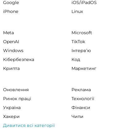
Google
iOS/iPadOS
iPhone
Linux
Meta
Microsoft
OpenAI
TikTok
Windows
Інтервʼю
Кібербезпека
Код
Крипта
Маркетинг
Оновлення
Реклама
Ринок праці
Технології
Україна
Фінанси
Хакери
Чипи
Дивитися всі категорії