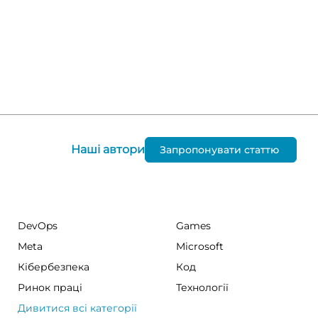
Наші автори
Запропонувати статтю
DevOps
Games
Meta
Microsoft
Кібербезпека
Код
Ринок праці
Технології
Дивитися всі категорії