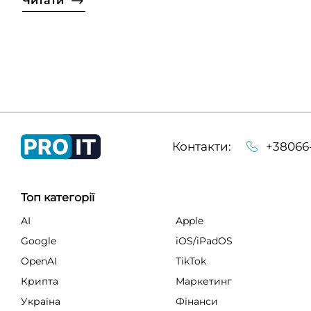
Читати
Контакти:
+38066
Топ категорії
AI
Apple
Google
iOS/iPadOS
OpenAI
TikTok
Крипта
Маркетинг
Україна
Фінанси