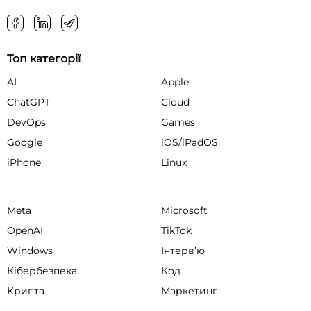
Топ категорії
AI
Apple
ChatGPT
Cloud
DevOps
Games
Google
iOS/iPadOS
iPhone
Linux
Meta
Microsoft
OpenAI
TikTok
Windows
Інтервʼю
Кібербезпека
Код
Крипта
Маркетинг