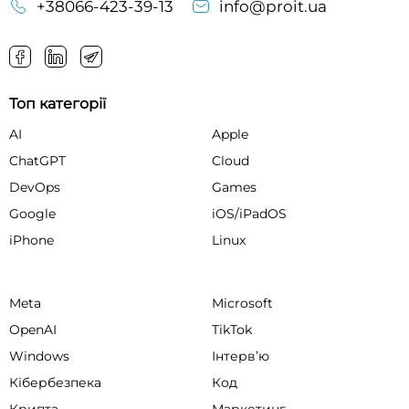
+38066-423-39-13
info@proit.ua
Топ категорії
AI
Apple
ChatGPT
Cloud
DevOps
Games
Google
iOS/iPadOS
iPhone
Linux
Meta
Microsoft
OpenAI
TikTok
Windows
Інтервʼю
Кібербезпека
Код