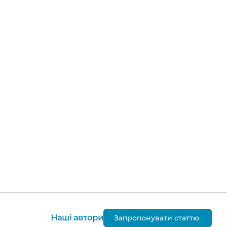
Наші автори
Запропонувати статтю