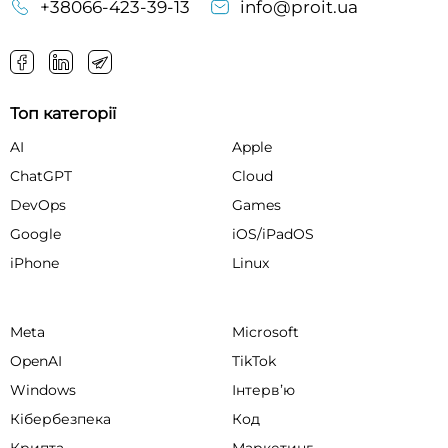
+38066-423-39-13
info@proit.ua
Топ категорії
AI
Apple
ChatGPT
Cloud
DevOps
Games
Google
iOS/iPadOS
iPhone
Linux
Meta
Microsoft
OpenAI
TikTok
Windows
Інтервʼю
Кібербезпека
Код