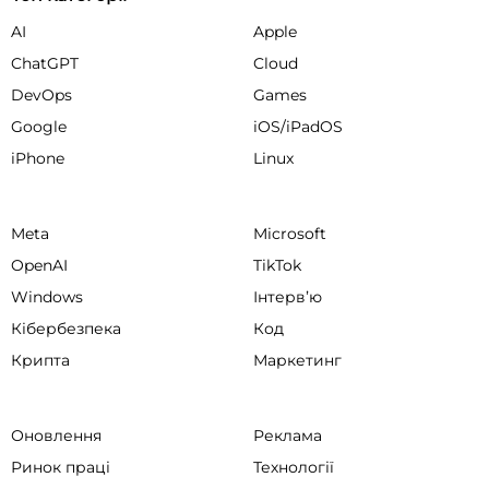
AI
Apple
ChatGPT
Cloud
DevOps
Games
Google
iOS/iPadOS
iPhone
Linux
Meta
Microsoft
OpenAI
TikTok
Windows
Інтервʼю
Кібербезпека
Код
Крипта
Маркетинг
Оновлення
Реклама
Ринок праці
Технології