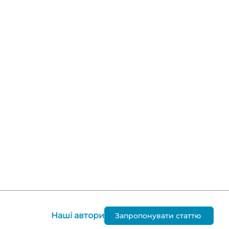
Наші автори
Запропонувати статтю