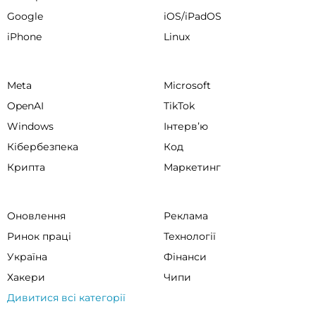
Google
iOS/iPadOS
iPhone
Linux
Meta
Microsoft
OpenAI
TikTok
Windows
Інтервʼю
Кібербезпека
Код
Крипта
Маркетинг
Оновлення
Реклама
Ринок праці
Технології
Україна
Фінанси
Хакери
Чипи
Дивитися всі категорії