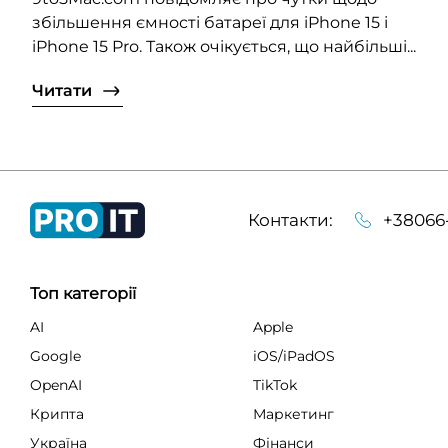
збільшення ємності батареї для iPhone 15 і
iPhone 15 Prо. Також очікується, що найбільші...
Читати
Контакти:
+38066
Топ категорії
AI
Apple
Google
iOS/iPadOS
OpenAI
TikTok
Крипта
Маркетинг
Україна
Фінанси