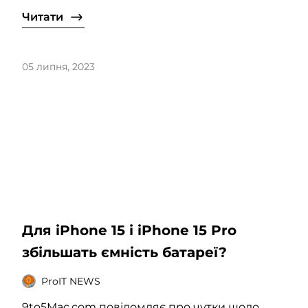
Читати
05 липня, 2023
Для iPhone 15 і iPhone 15 Pro
збільшать ємність батареї?
ProIT NEWS
9to5Mac.com повідомляє про чутки щодо