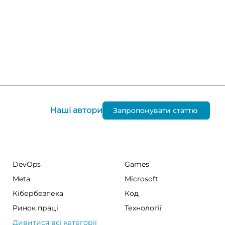
Наші автори
Запропонувати статтю
DevOps
Games
Meta
Microsoft
Кібербезпека
Код
Ринок праці
Технології
Дивитися всі категорії