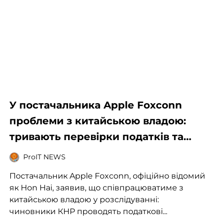
У постачальника Apple Foxconn
проблеми з китайською владою:
тривають перевірки податків та
землекористування
ProIT NEWS
Постачальник Apple Foxconn, офіційно відомий
як Hon Hai, заявив, що співпрацюватиме з
китайською владою у розслідуванні:
чиновники КНР проводять податкові...