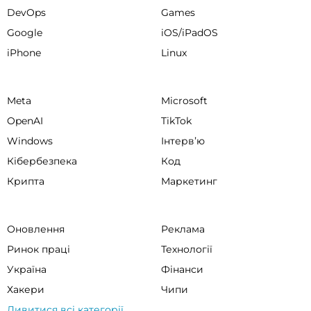
DevOps
Games
Google
iOS/iPadOS
iPhone
Linux
Meta
Microsoft
OpenAI
TikTok
Windows
Інтервʼю
Кібербезпека
Код
Крипта
Маркетинг
Оновлення
Реклама
Ринок праці
Технології
Україна
Фінанси
Хакери
Чипи
Дивитися всі категорії