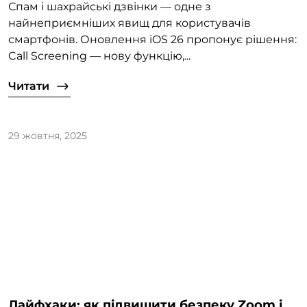
Спам і шахрайські дзвінки — одне з
найнеприємніших явищ для користувачів
смартфонів. Оновлення iOS 26 пропонує рішення:
Call Screening — нову функцію,...
Читати
29 жовтня, 2025
Лайфхаки: як підвищити безпеку Zoom і