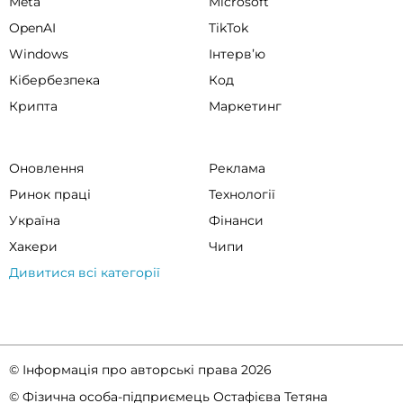
Meta
Microsoft
OpenAI
TikTok
Windows
Інтервʼю
Кібербезпека
Код
Крипта
Маркетинг
Оновлення
Реклама
Ринок праці
Технології
Україна
Фінанси
Хакери
Чипи
Дивитися всі категорії
© Інформація про авторські права 2026
© Фізична особа-підприємець Остафієва Тетяна