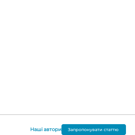
Наші автори
Запропонувати статтю