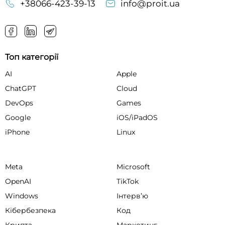
+38066-423-39-13
info@proit.ua
Топ категорії
AI
Apple
ChatGPT
Cloud
DevOps
Games
Google
iOS/iPadOS
iPhone
Linux
Meta
Microsoft
OpenAI
TikTok
Windows
Інтервʼю
Кібербезпека
Код