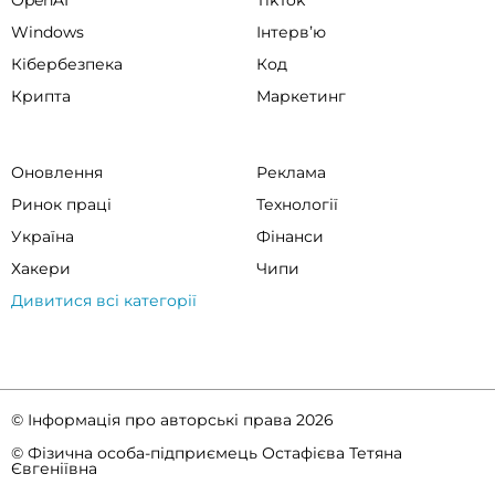
OpenAI
TikTok
Windows
Інтервʼю
Кібербезпека
Код
Крипта
Маркетинг
Оновлення
Реклама
Ринок праці
Технології
Україна
Фінанси
Хакери
Чипи
Дивитися всі категорії
© Інформація про авторські права 2026
© Фізична особа-підприємець Остафієва Тетяна
Євгеніївна