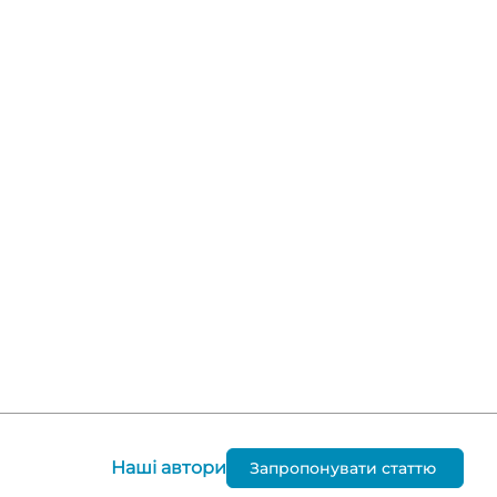
Наші автори
Запропонувати статтю