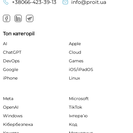
+38066-423-39-13
info@proit.ua
Топ категорії
AI
Apple
ChatGPT
Cloud
DevOps
Games
Google
iOS/iPadOS
iPhone
Linux
Meta
Microsoft
OpenAI
TikTok
Windows
Інтервʼю
Кібербезпека
Код