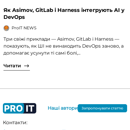
Як Asimov, GitLab і Harness інтегрують AI у
DevOps
ProIT NEWS
Три свіжі приклади — Asimov, GitLab і Harness —
показують, як ШІ не винаходить DevOps заново, а
допомагає усунути ті самі болі,...
Читати
Наші автори
Запропонувати статтю
Контакти: