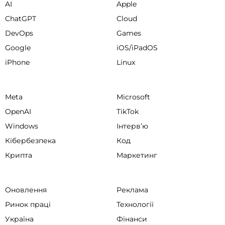
AI
Apple
ChatGPT
Cloud
DevOps
Games
Google
iOS/iPadOS
iPhone
Linux
Meta
Microsoft
OpenAI
TikTok
Windows
Інтервʼю
Кібербезпека
Код
Крипта
Маркетинг
Оновлення
Реклама
Ринок праці
Технології
Україна
Фінанси