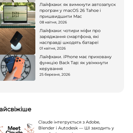
Лайфхаки: як вимкнути автозапуск
програм у macOS 26 Tahoe і
пришвидшити Mac
08 квітня, 2026
Лайфхаки: чотири міфи про
заряджання смартфона, які
насправді шкодять батареї
01 квітня, 2026
Лайфхаки. iPhone має приховану
функцію Back Tap: як увімкнути
керування
25 березня, 2026
айсвіжіше
Claude інтегрується з Adobe,
Blender і Autodesk — ШІ заходить у