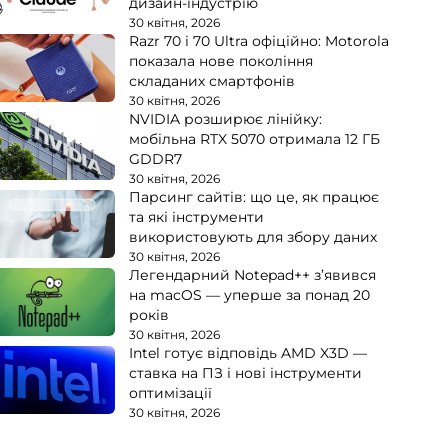
дизайн-індустрію
30 квітня, 2026
Razr 70 і 70 Ultra офіційно: Motorola
показала нове покоління
складаних смартфонів
30 квітня, 2026
NVIDIA розширює лінійку:
мобільна RTX 5070 отримала 12 ГБ
GDDR7
30 квітня, 2026
Парсинг сайтів: що це, як працює
та які інструменти
використовують для збору даних
30 квітня, 2026
Легендарний Notepad++ з’явився
на macOS — уперше за понад 20
років
30 квітня, 2026
Intel готує відповідь AMD X3D —
ставка на ПЗ і нові інструменти
оптимізації
30 квітня, 2026