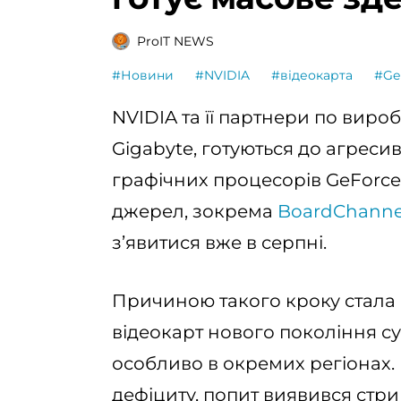
ProIT NEWS
#Новини
#NVIDIA
#відеокарта
#Ge
NVIDIA та її партнери по виро
Gigabyte, готуються до агреси
графічних процесорів GeForce 
джерел, зокрема
BoardChannel
з’явитися вже в серпні.
Причиною такого кроку стала 
відеокарт нового покоління с
особливо в окремих регіонах.
дефіциту, попит виявився стр