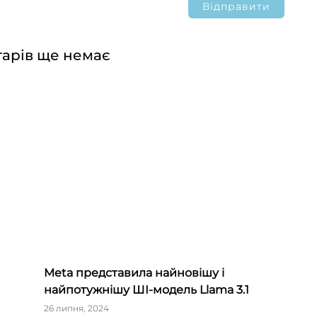
арів ще немає
Meta представила найновішу і
найпотужнішу ШІ-модель Llama 3.1
26 липня, 2024