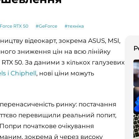
Force RTX 50
#GeForce
#техніка
бництву відеокарт, зокрема ASUS, MSI,
Р
вного зниження цін на всю лінійку
RTX 50. За даними з кількох галузевих
s і Chiphell
, нові ціни можуть
перенасиченість ринку: постачання
уттєво перевищили реальний попит,
 Попри початкове очікування
иманим, зокрема й через високу