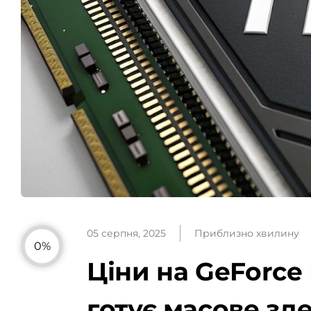
05 серпня, 2025
Приблизно хвилину
0%
Ціни на GeForce
готує масове з