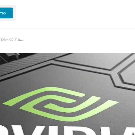
ттю
Ціни на GeForce RTX 50 почали стрімко падати — NVIDIA готує масове здешевлення