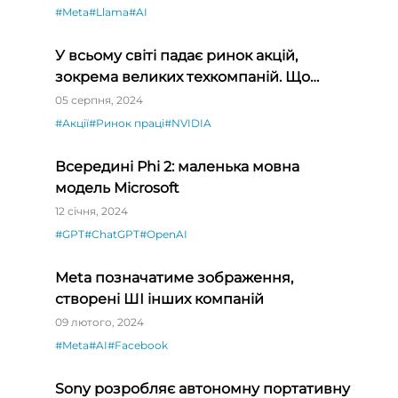
#Meta
#Llama
#AI
У всьому світі падає ринок акцій,
зокрема великих техкомпаній. Що
відбувається?
05 серпня, 2024
#Акції
#Ринок праці
#NVIDIA
Всередині Phi 2: маленька мовна
модель Microsoft
12 січня, 2024
#GPT
#ChatGPT
#OpenAI
Meta позначатиме зображення,
створені ШІ інших компаній
09 лютого, 2024
#Meta
#AI
#Facebook
Sony розробляє автономну портативну