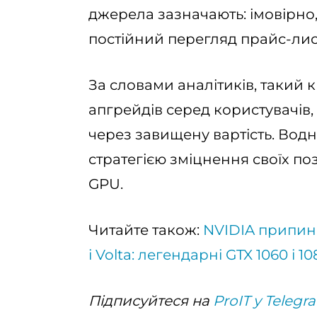
джерела зазначають: імовірно,
постійний перегляд прайс-лист
За словами аналітиків, такий
апгрейдів серед користувачів, 
через завищену вартість. Вод
стратегією зміцнення своїх поз
GPU.
Читайте також:
NVIDIA припиня
і Volta: легендарні GTX 1060 і
Підписуйтеся на
ProIT у Telegr