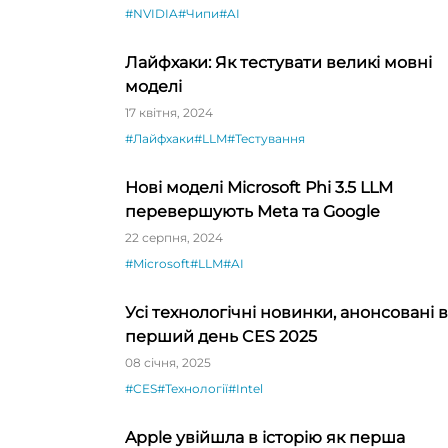
#NVIDIA
#Чипи
#AI
Лайфхаки: Як тестувати великі мовні
моделі
17 квітня, 2024
#Лайфхаки
#LLM
#Тестування
Нові моделі Microsoft Phi 3.5 LLM
перевершують Meta та Google
22 серпня, 2024
#Microsoft
#LLM
#AI
Усі технологічні новинки, анонсовані в
перший день CES 2025
08 січня, 2025
#CES
#Технології
#Intel
Apple увійшла в історію як перша