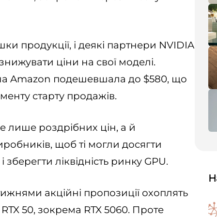
ки продукції, і деякі партнери NVIDIA
нижувати ціни на свої моделі.
 на Amazon подешевшала до $580, що
менту старту продажів.
е лише роздрібних цін, а й
робників, щоб ті могли досягти
і зберегти ліквідність ринку GPU.
Н
ижнями акційні пропозиції охоплять
TX 50, зокрема RTX 5060. Проте