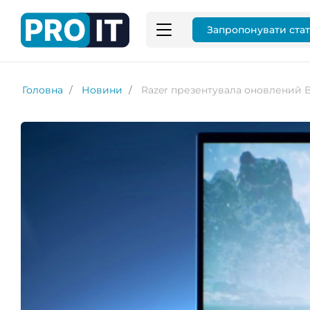
Запропонувати ста
Головна
Новини