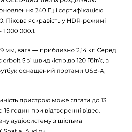
 оновлення 240 Гц і сертифікацією
0. Пікова яскравість у HDR-режимі
 1 000 000:1.
9 мм, вага — приблизно 2,14 кг. Серед
bolt 5 зі швидкістю до 120 Гбіт/с, а
. Ноутбук оснащений портами USB-A,
ність пристрою може сягати до 13
 15 годин при відтворенні відео.
ну аудіосистему з шістьма
Spatial Audio+.