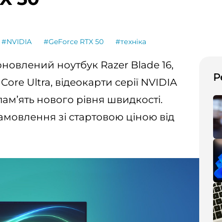
#NVIDIA
#GeForce RTX 50
#техніка
новлений ноутбук Razer Blade 16,
Р
ore Ultra, відеокарти серії NVIDIA
пам’ять нового рівня швидкості.
амовлення зі стартовою ціною від