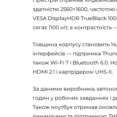
здатністю 2560×1600, частотою
VESA DisplayHDR TrueBlack 100
сягає 1100 ніт, а контрастність —
Товщина корпусу становить 14,
інтерфейсів — підтримка Thunder
також Wi-Fi 7 і Bluetooth 6.0
HDMI 2.1 і картрідером UHS-II.
За даними виробника, автоном
годин у робочих завданнях і до
Також ноутбук отримав оновле
динаміками та підтримкою THX 