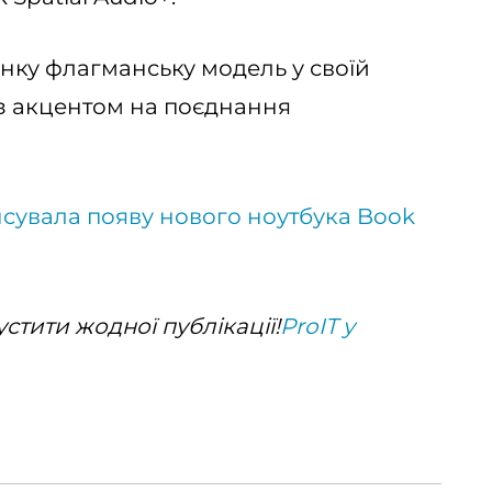
тонку флагманську модель у своїй
8) з акцентом на поєднання
нсувала появу нового ноутбука Book
стити жодної публікації!
ProIT у