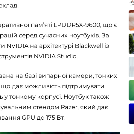
еклад.
перативної пам’яті LPDDR5X-9600, що є
ацій серед сучасних ноутбуків. За
и NVIDIA на архітектурі Blackwell із
струментів NVIDIA Studio.
на на базі випарної камери, тонких
в, що дає можливість підтримувати
ь у тонкому корпусі. Ноутбук також
увальним стендом Razer, який дає
ання GPU до 175 Вт.