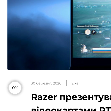
30 березня, 2026
2 хв
0%
Razer презентува
відеокартами RT