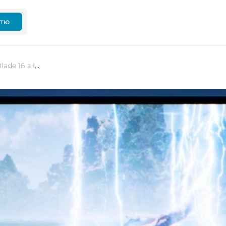
ттю
Razer презентувала оновлений Blade 16 з Intel Core Ultra і відеокартами RTX 50