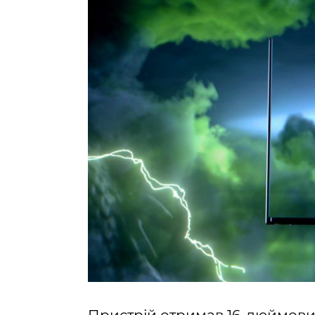
Пристрій отримав 16-дюймови