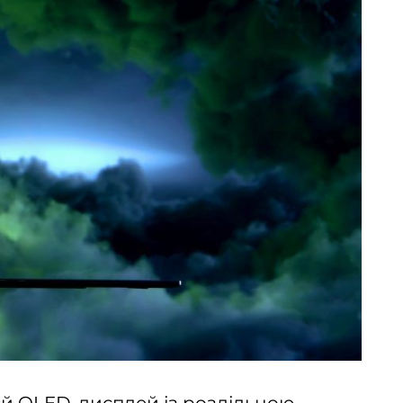
й OLED-дисплей із роздільною