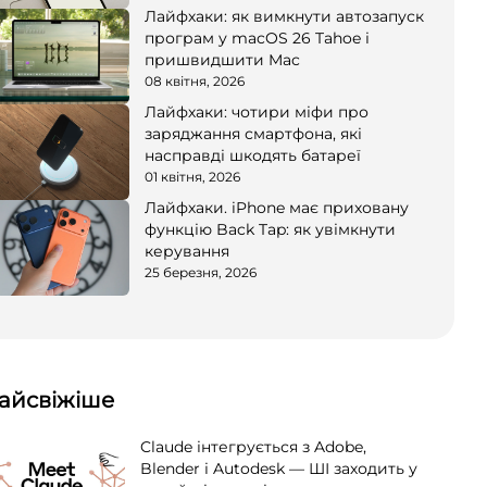
Лайфхаки: як вимкнути автозапуск
програм у macOS 26 Tahoe і
пришвидшити Mac
08 квітня, 2026
Лайфхаки: чотири міфи про
заряджання смартфона, які
насправді шкодять батареї
01 квітня, 2026
Лайфхаки. iPhone має приховану
функцію Back Tap: як увімкнути
керування
25 березня, 2026
айсвіжіше
Claude інтегрується з Adobe,
Blender і Autodesk — ШІ заходить у