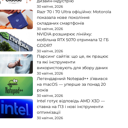
дизайн-індустрію
30 квітня, 2026
Razr 70 і 70 Ultra офіційно: Motorola
показала нове покоління
складаних смартфонів
30 квітня, 2026
NVIDIA розширює лінійку:
мобільна RTX 5070 отримала 12 ГБ
GDDR7
30 квітня, 2026
Парсинг сайтів: що це, як працює
та які інструменти
використовують для збору даних
30 квітня, 2026
Легендарний Notepad++ з’явився
на macOS — уперше за понад 20
років
30 квітня, 2026
Intel готує відповідь AMD X3D —
ставка на ПЗ і нові інструменти
оптимізації
30 квітня, 2026