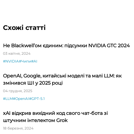
Схожі статті
Не Blackwell’ом єдиним: підсумки NVIDIA GTC 2024
03 квітня, 2024
#NVIDIA
#Чипи
#AI
OpenAI, Google, китайські моделі та малі LLM: як
змінився ШІ у 2025 році
04 грудня, 2025
#LLM
#OpenAI
#GPT-5.1
xAI відкрив вихідний код свого чат-бота зі
штучним інтелектом Grok
18 березня, 2024