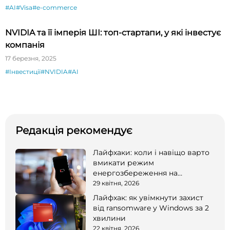
#AI
#Visa
#e-commerce
NVIDIA та її імперія ШІ: топ-стартапи, у які інвестує
компанія
17 березня, 2025
#Інвестиції
#NVIDIA
#AI
Редакція рекомендує
Лайфхаки: коли і навіщо варто
вмикати режим
енергозбереження на
смартфоні
29 квітня, 2026
Лайфхак: як увімкнути захист
від ransomware у Windows за 2
хвилини
22 квітня, 2026