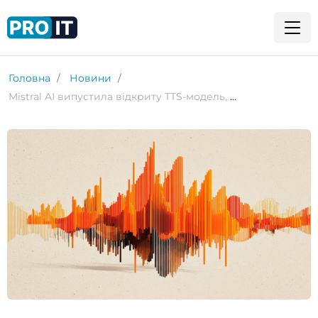
Головна
Новини
Mistral AI випустила відкриту TTS-модель, яка конкурує з ElevenLabs