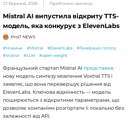
27 березня, 2026
Приблизно хвилину
Mistral AI випустила відкриту TTS-
модель, яка конкурує з ElevenLabs
ProIT NEWS
#Новини
#Mistral
#ElevenLabs
#Генерація голосу
#Voxtral
#LLM
#open-weight
Французький стартап Mistral AI
представив
нову модель синтезу мовлення Voxtral TTS і
заявляє, що вона перевершує рішення від
ElevenLabs. Ключова відмінність — модель
поширюється з відкритими параметрами, що
дозволяє компаніям розгортати її локально без
залежності від API.