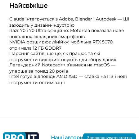
Найсвіжіше
Claude інтегрується з Adobe, Blender і Autodesk — ШІ
заходить у дизайн-індустрію
Razr 70 і 70 Ultra офіційно: Motorola показала нове
покоління складаних смартфонів
NVIDIA розширює лінійку: мобільна RTX 5070
отримала 12 ГБ GDDR7
Парсинг сайтів: що це, як працює та які
інструменти використовують для збору даних
Легендарний Notepad++ з’явився на macOS —
уперше за понад 20 років
Intel готує відповідь AMD X3D — ставка на ПЗ і нові
інструменти оптимізації
Наші автори
Запропонувати статтю