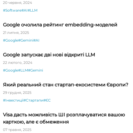
20 червня, 2024
#Software
#AI
#LLM
Google очолила рейтинг embedding-моделей
21 липня, 2025
#Google
#Gemini
#AI
Google запускає дві нові відкриті LLM
22 лютого, 2024
#Google
#LLM
#Gemini
Який реальний стан стартап-екосистеми Європи?
29 грудня, 2025
#Інвестиції
#Стартапи
#ЄС
Visa дасть можливість ШІ розплачуватися вашою
карткою, але є обмеження
07 травня, 2025