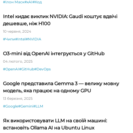
#Ілон Маск
#xAI
#Код
Intel кидає виклик NVIDIA: Gaudi коштує вдвічі
дешевше, ніж H100
10 червня, 2024
#Чипи
#Intel
#NVIDIA
O3-mini від OpenAI інтегрується у GitHub
04 лютого, 2025
#OpenAI
#GitHub
#DevOps
Google представила Gemma 3 — велику мовну
модель, яка працює на одному GPU
13 березня, 2025
#Google
#Gemini
#LLM
Як використовувати LLM на своїй машині:
встановіть Ollama AI на Ubuntu Linux