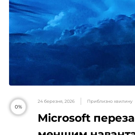
24 березня, 2026
Приблизно хвилину
0%
Microsoft переза
меншим навант