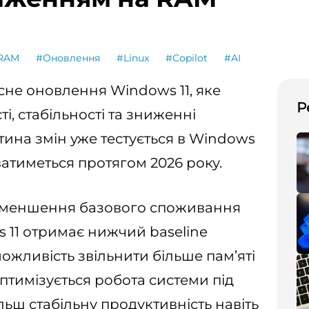
RAM
#Оновлення
#Linux
#Copilot
#AI
не оновлення Windows 11, яке
Р
, стабільності та зниженні
тина змін уже тестується в Windows
ватиметься протягом 2026 року.
 зменшення базового споживання
s 11 отримає нижчий baseline
ожливість звільнити більше пам’яті
птимізується робота системи під
ьш стабільну продуктивність навіть