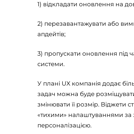
1) відкладати оновлення на до
2) перезавантажувати або вими
апдейтів;
3) пропускати оновлення під
системи.
У плані UX компанія додає біл
задач можна буде розміщувати 
змінювати її розмір. Віджети с
«тихими» налаштуваннями за
персоналізацією.