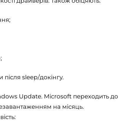
кості драйверів. Також обіцяють:
ння;
;
після sleep/докінгу.
indows Update. Microsoft переходить до
езавантаженням на місяць.
ість: