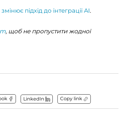
 змінює підхід до інтеграції AI
.
am
, щоб не пропустити жодної
Copy link
ook
LinkedIn