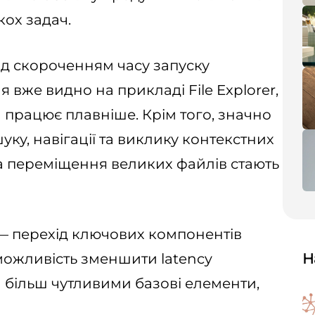
кох задач.
ад скороченням часу запуску
 вже видно на прикладі File Explorer,
 працює плавніше. Крім того, значно
ку, навігації та виклику контекстних
та переміщення великих файлів стають
— перехід ключових компонентів
 можливість зменшити latency
Н
и більш чутливими базові елементи,