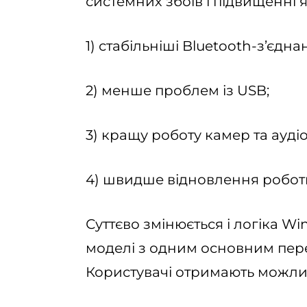
системних збоїв і підвищенні я
1) стабільніші Bluetooth-з’єдна
2) менше проблем із USB;
3) кращу роботу камер та аудіо
4) швидше відновлення роботи 
Суттєво змінюється і логіка W
моделі з одним основним пер
Користувачі отримають можлив