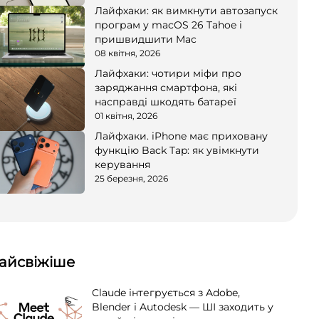
Лайфхаки: як вимкнути автозапуск
програм у macOS 26 Tahoe і
пришвидшити Mac
08 квітня, 2026
Лайфхаки: чотири міфи про
заряджання смартфона, які
насправді шкодять батареї
01 квітня, 2026
Лайфхаки. iPhone має приховану
функцію Back Tap: як увімкнути
керування
25 березня, 2026
айсвіжіше
Claude інтегрується з Adobe,
Blender і Autodesk — ШІ заходить у