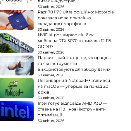
дизайн-індустрію
30 квітня, 2026
Razr 70 і 70 Ultra офіційно: Motorola
показала нове покоління
складаних смартфонів
30 квітня, 2026
NVIDIA розширює лінійку:
мобільна RTX 5070 отримала 12 ГБ
GDDR7
30 квітня, 2026
Парсинг сайтів: що це, як працює
та які інструменти
використовують для збору даних
30 квітня, 2026
Легендарний Notepad++ з’явився
на macOS — уперше за понад 20
років
30 квітня, 2026
Intel готує відповідь AMD X3D —
ставка на ПЗ і нові інструменти
оптимізації
30 квітня, 2026