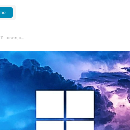
ттю
Microsoft перезапускає Windows 11: швидше, стабільніше і з меншим навантаженням на RAM