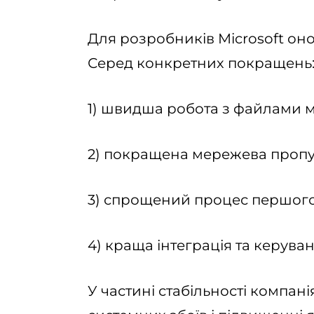
Для розробників Microsoft он
Серед конкретних покращень
1) швидша робота з файлами мі
2) покращена мережева пропус
3) спрощений процес першого
4) краща інтеграція та керуван
У частині стабільності компан