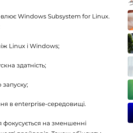
овлює Windows Subsystem for Linux.
:
ж Linux і Windows;
кна здатність;
 запуску;
ня в enterprise-середовищі.
ія фокусується на зменшенні