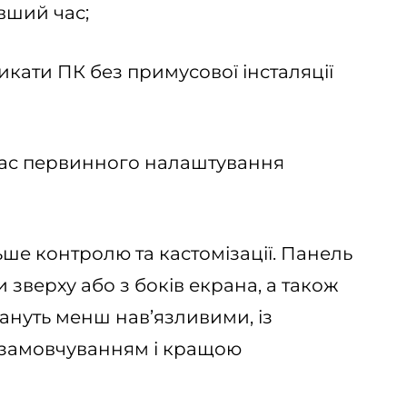
вший час;
кати ПК без примусової інсталяції
 час первинного налаштування
ьше контролю та кастомізації. Панель
зверху або з боків екрана, а також
тануть менш нав’язливими, із
 замовчуванням і кращою