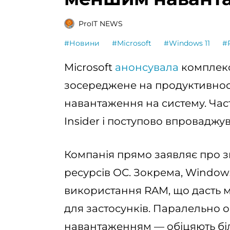
ProIT NEWS
#Новини
#Microsoft
#Windows 11
#
Microsoft
анонсувала
комплекс
зосереджене на продуктивності
навантаження на систему. Час
Insider і поступово впроваджу
Компанія прямо заявляє про
ресурсів ОС. Зокрема, Window
використання RAM, що дасть м
для застосунків. Паралельно о
навантаженням — обіцяють біл