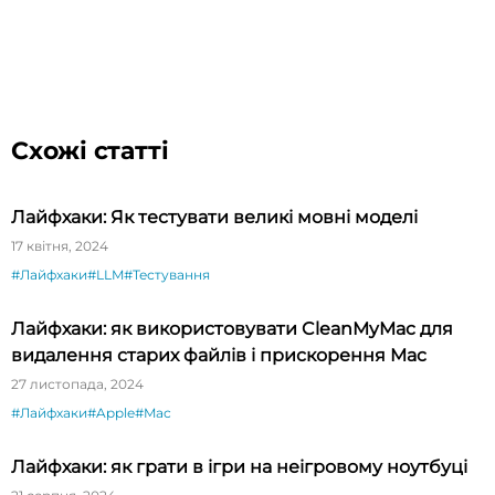
Схожі статті
Лайфхаки: Як тестувати великі мовні моделі
17 квітня, 2024
#Лайфхаки
#LLM
#Тестування
Лайфхаки: як використовувати CleanMyMac для
видалення старих файлів і прискорення Mac
27 листопада, 2024
#Лайфхаки
#Apple
#Mac
Лайфхаки: як грати в ігри на неігровому ноутбуці