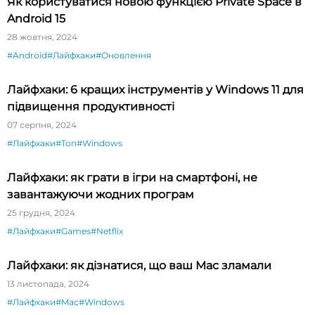
Як користуватися новою функцією Private Space в
Android 15
28 жовтня, 2024
#Android
#Лайфхаки
#Оновлення
Лайфхаки: 6 кращих інструментів у Windows 11 для
підвищення продуктивності
07 серпня, 2024
#Лайфхаки
#Топ
#Windows
Лайфхаки: як грати в ігри на смартфоні, не
завантажуючи жодних програм
25 грудня, 2024
#Лайфхаки
#Games
#Netflix
Лайфхаки: як дізнатися, що ваш Mac зламали
13 листопада, 2024
#Лайфхаки
#Mac
#Windows