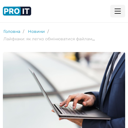
Головна
Новини
Лайфхаки: як легко обмінюватися файлами між Windows та Android за допомогою Quick Share від Google