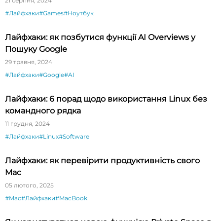
21 серпня, 2024
#Лайфхаки
#Games
#Ноутбук
Лайфхаки: як позбутися функції AI Overviews у
Пошуку Google
29 травня, 2024
#Лайфхаки
#Google
#AI
Лайфхаки: 6 порад щодо використання Linux без
командного рядка
11 грудня, 2024
#Лайфхаки
#Linux
#Software
Лайфхаки: як перевірити продуктивність свого
Mac
05 лютого, 2025
#Mac
#Лайфхаки
#MacBook