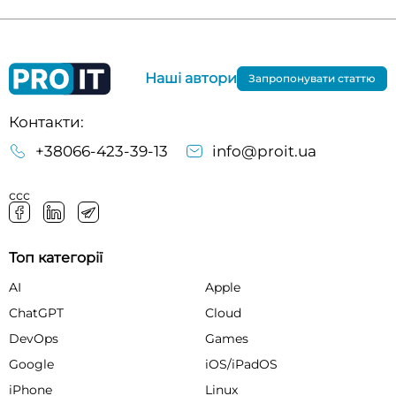
Наші автори
Запропонувати статтю
Контакти:
+38066-423-39-13
info@proit.ua
ссс
Топ категорії
AI
Apple
ChatGPT
Cloud
DevOps
Games
Google
iOS/iPadOS
iPhone
Linux