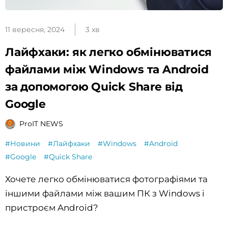
11 вересня, 2024
3 хв
Лайфхаки: як легко обмінюватися
файлами між Windows та Android
за допомогою Quick Share від
Google
ProIT NEWS
#Новини
#Лайфхаки
#Windows
#Android
#Google
#Quick Share
Хочете легко обмінюватися фотографіями та
іншими файлами між вашим ПК з Windows і
пристроєм Android?