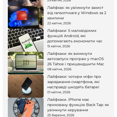
смартфоні
29 квітня, 2026
Лайфхак: як увімкнути захист
від ransomware у Windows за 2
хвилини
22 квітня, 2026
Лайфхаки: 5 маловідомих
функцій Android, які
допомагають економити час
15 квітня, 2026
Лайфхаки: як вимкнути
автозапуск програм у macOS
26 Tahoe і пришвидшити Mac
08 квітня, 2026
Лайфхаки: чотири міфи про
заряджання смартфона, які
насправді шкодять батареї
01 квітня, 2026
Лайфхаки. iPhone має
приховану функцію Back Tap: як
увімкнути керування
25 березня, 2026