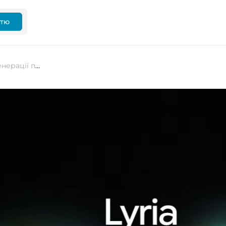
ттю
Google запускає Lyria 3 Pro для генерації повноцінних музичних треків