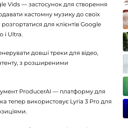
gle Vids — застосунок для створення
додавати кастомну музику до своїх
 розгортатися для клієнтів Google
і Ultra.
генерувати довші треки для відео,
нтенту, з розширеними
умент ProducerAI — платформу для
ка тепер використовує Lyria 3 Pro для
озиціями.