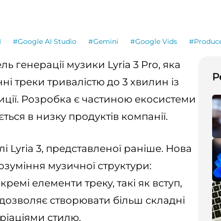
I
#Google AI Studio
#Gemini
#Google Vids
#Produce
ь генерації музики Lyria 3 Pro, яка
Р
і треки тривалістю до 3 хвилин із
ції. Розробка є частиною екосистеми
ться в низку продуктів компанії.
лі Lyria 3, представленої раніше. Нова
зуміння музичної структури:
ремі елементи треку, такі як вступ,
 дозволяє створювати більш складні
ріаціями стилю.