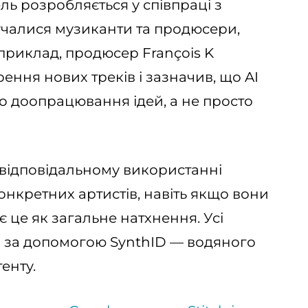
ь розробляється у співпраці з
лучалися музиканти та продюсери,
риклад, продюсер François K
ення нових треків і зазначив, що AI
го доопрацювання ідей, а не просто
 відповідальному використанні
конкретних артистів, навіть якщо вони
є це як загальне натхнення. Усі
я за допомогою SynthID — водяного
енту.