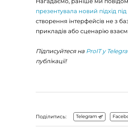
Нагадаємо, раніше ми повідо
презентувала новий підхід під 
створення інтерфейсів не з базо
прикладів або сценарію взаємо
Підписуйтеся на
ProIT у Telegr
публікації!
Поділитись:
Telegram
Faceb