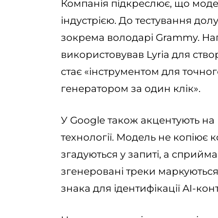
Компанія підкреслює, що модел
індустрією. До тестування до
зокрема володарі Grammy. Нап
використовував Lyria для створ
стає «інструментом для точно
генератором за один клік».
У Google також акцентують на
технології. Модель не копіює 
згадуються у запиті, а сприйма
згенеровані треки маркуютьс
знака для ідентифікації AI-конт