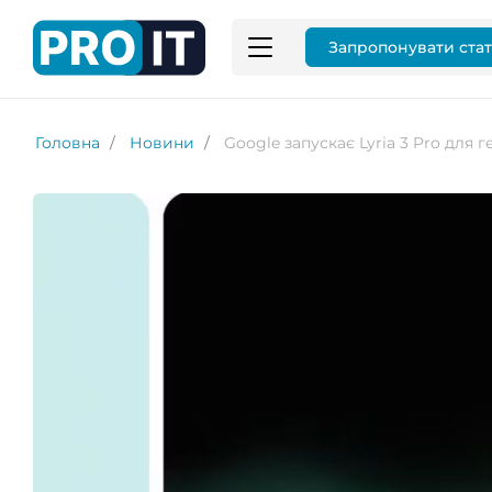
Запропонувати ста
Головна
Новини