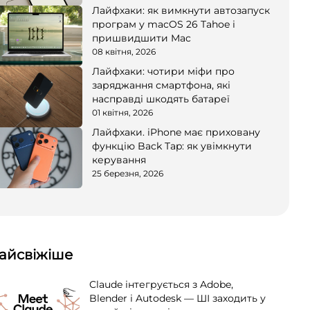
Лайфхаки: як вимкнути автозапуск
програм у macOS 26 Tahoe і
пришвидшити Mac
08 квітня, 2026
Лайфхаки: чотири міфи про
заряджання смартфона, які
насправді шкодять батареї
01 квітня, 2026
Лайфхаки. iPhone має приховану
функцію Back Tap: як увімкнути
керування
25 березня, 2026
айсвіжіше
Claude інтегрується з Adobe,
Blender і Autodesk — ШІ заходить у