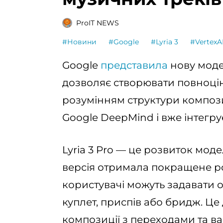
ProIT NEWS
#Новини
#Google
#Lyria 3
#VertexA
Google
представила
нову модел
дозволяє створювати повноцінн
розумінням структури компози
Google DeepMind і вже інтегрує
Lyria 3 Pro — це розвиток моде
версія отримала покращене ро
користувачі можуть задавати ок
куплет, приспів або бридж. Це
композиції з переходами та ва