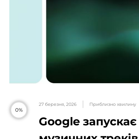
27 березня, 2026
Приблизно хвилину
0%
Google запускає 
музичних треків