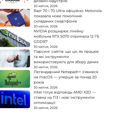
дизайн-індустрію
30 квітня, 2026
Razr 70 і 70 Ultra офіційно: Motorola
показала нове покоління
складаних смартфонів
30 квітня, 2026
NVIDIA розширює лінійку:
мобільна RTX 5070 отримала 12 ГБ
GDDR7
30 квітня, 2026
Парсинг сайтів: що це, як працює
та які інструменти
використовують для збору даних
30 квітня, 2026
Легендарний Notepad++ з’явився
на macOS — уперше за понад 20
років
30 квітня, 2026
Intel готує відповідь AMD X3D —
ставка на ПЗ і нові інструменти
оптимізації
30 квітня, 2026