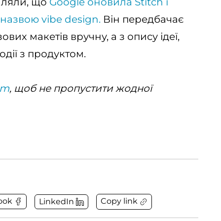
мляли, що
Google оновила Stitch і
назвою vibe design.
Він передбачає
вих макетів вручну, а з опису ідеї,
дії з продуктом.
am
, щоб не пропустити жодної
Copy link
ook
LinkedIn