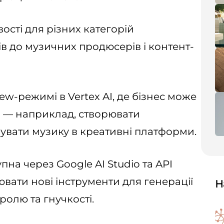
ості для різних категорій
в до музичних продюсерів і контент-
iew-режимі в Vertex AI, де бізнес може
о — наприклад, створювати
рувати музику в креативні платформи.
на через Google AI Studio та API
ювати нові інструменти для генерації
Н
олю та гнучкості.