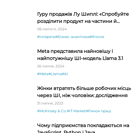
Гуру продажів Лу Шиплі: «Спробуйте
розділити продукт на частини й
продавати окремо – ви будете вражен
06 лютого, 2024
#Інтервʼю
#Бізнес-аналітика
#Японія
Meta представила найновішу і
найпотужнішу ШІ-модель Llama 3.1
26 липня, 2024
#Meta
#Llama
#AI
Жінки втратять більше робочих місць
через ШІ, ніж чоловіки: дослідження
31 липня, 2023
#McKinsey & Co.
#IT Market
#Ринок праці
Чому підприємства покладаються на
JavaScript, Python і Java