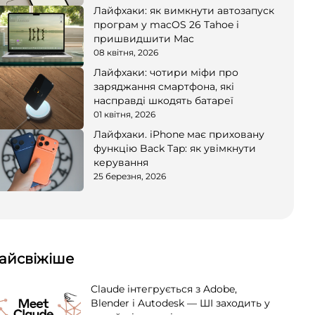
Лайфхаки: як вимкнути автозапуск
програм у macOS 26 Tahoe і
пришвидшити Mac
08 квітня, 2026
Лайфхаки: чотири міфи про
заряджання смартфона, які
насправді шкодять батареї
01 квітня, 2026
Лайфхаки. iPhone має приховану
функцію Back Tap: як увімкнути
керування
25 березня, 2026
айсвіжіше
Claude інтегрується з Adobe,
Blender і Autodesk — ШІ заходить у