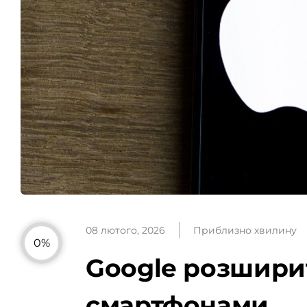
08 лютого, 2026
Приблизно хвилину
0%
Google розширит
смартфонами