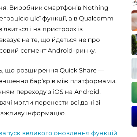
я. Виробник смартфонів Nothing
еграцією цієї функції, а в Qualcomm
’явиться і на пристроях із
казує на те, що йдеться не про
совий сегмент Android-ринку.
ь, що розширення Quick Share —
зменшення бар’єрів між платформами.
ям переходу з iOS на Android,
ачі могли перенести всі дані зі
 важливу інформацію.
 запуск великого оновлення функцій