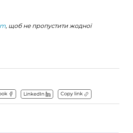
am
, щоб не пропустити жодної
Copy link
ook
LinkedIn