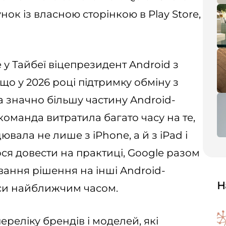
к із власною сторінкою в Play Store,
e у Тайбеї віцепрезидент Android з
 що у 2026 році підтримку обміну з
 значно більшу частину Android-
команда витратила багато часу на те,
вала не лише з iPhone, а й з iPad і
ся довести на практиці, Google разом
вання рішення на інші Android-
Н
онси найближчим часом.
реліку брендів і моделей, які