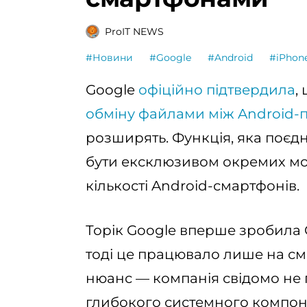
ProIT NEWS
#Новини
#Google
#Android
#iPhon
Google
офіційно підтвердила
,
обміну файлами між Android-
розширять. Функція, яка поєдн
бути ексклюзивом окремих мод
кількості Android-смартфонів.
Торік Google вперше зробила Q
тоді це працювало лише на сма
нюанс — компанія свідомо не 
глибокого системного компоне