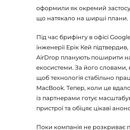
оформили як окремий застосуно
що натякало на ширші плани.
Під час брифінгу в офісі Googl
інженерії Ерік Кей підтвердив,
AirDrop планують поширити на
екосистеми. За його словами, 
щоб технологія стабільно працю
MacBook. Тепер, коли це вдало
із партнерами готує масштабу
пристрої та обіцяє цікаві ан
Поки компанія не розкриває пе