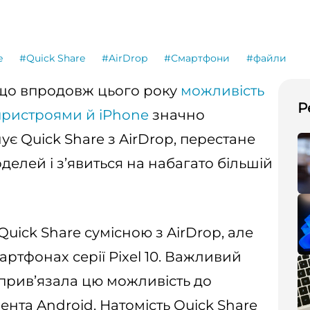
e
#Quick Share
#AirDrop
#Смартфони
#файли
 що впродовж цього року
можливість
Р
пристроями й iPhone
значно
ує Quick Share з AirDrop, перестане
елей і з’явиться на набагато більшій
uick Share сумісною з AirDrop, але
ртфонах серії Pixel 10. Важливий
прив’язала цю можливість до
нта Android. Натомість Quick Share