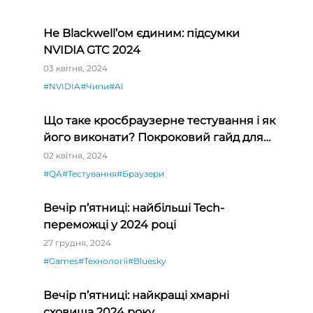
Не Blackwell’ом єдиним: підсумки
NVIDIA GTC 2024
і»
03 квітня, 2024
#NVIDIA
#Чипи
#AI
Що таке кросбраузерне тестування і як
його виконати? Покроковий гайд для
QA-початківців
02 квітня, 2024
#QA
#Тестування
#Браузери
Вечір п’ятниці: найбільші Tech-
переможці у 2024 році
27 грудня, 2024
#Games
#Технології
#Bluesky
Вечір п’ятниці: найкращі хмарні
сховища 2024 року