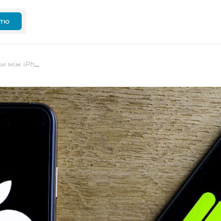
ттю
Google розширить обмін файлами між iPhone й Android-смартфонами