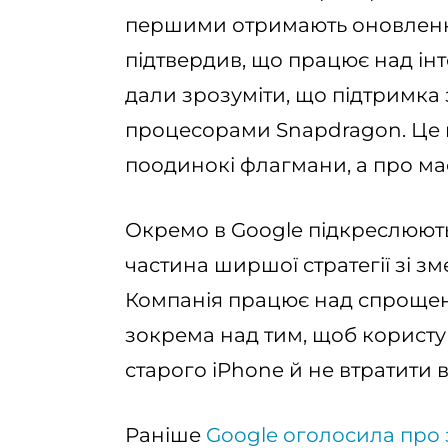
першими отримають оновленн
підтвердив, що працює над інт
дали зрозуміти, що підтримка з
процесорами Snapdragon. Це в
поодинокі флагмани, а про ма
Окремо в Google підкреслюют
частина ширшої стратегії зі 
Компанія працює над спрощенн
зокрема над тим, щоб користув
старого iPhone й не втратити
Раніше
Google оголосила про