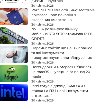
дизайн-індустрію
30 квітня, 2026
Razr 70 і 70 Ultra офіційно: Motorola
показала нове покоління
складаних смартфонів
30 квітня, 2026
NVIDIA розширює лінійку:
мобільна RTX 5070 отримала 12 ГБ
GDDR7
30 квітня, 2026
Парсинг сайтів: що це, як працює
та які інструменти
використовують для збору даних
30 квітня, 2026
Легендарний Notepad++ з’явився
на macOS — уперше за понад 20
років
30 квітня, 2026
Intel готує відповідь AMD X3D —
ставка на ПЗ і нові інструменти
оптимізації
30 квітня, 2026