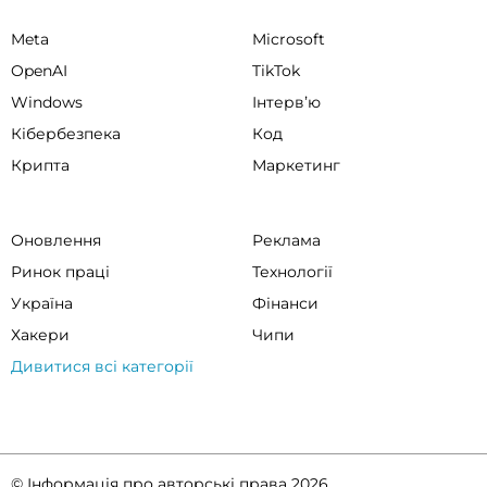
Meta
Microsoft
OpenAI
TikTok
Windows
Інтервʼю
Кібербезпека
Код
Крипта
Маркетинг
Оновлення
Реклама
Ринок праці
Технології
Україна
Фінанси
Хакери
Чипи
Дивитися всі категорії
© Інформація про авторські права 2026