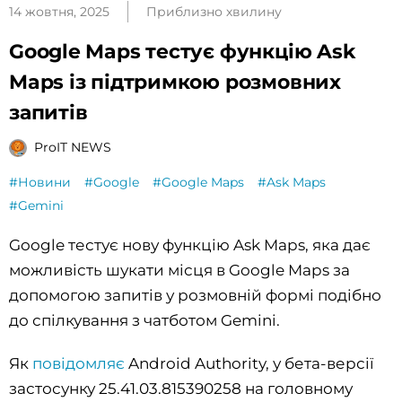
14 жовтня, 2025
Приблизно хвилину
Google Maps тестує функцію Ask
Maps із підтримкою розмовних
запитів
ProIT NEWS
#Новини
#Google
#Google Maps
#Ask Maps
#Gemini
Google тестує нову функцію Ask Maps, яка дає
можливість шукати місця в Google Maps за
допомогою запитів у розмовній формі подібно
до спілкування з чатботом Gemini.
Як
повідомляє
Android Authority, у бета-версії
застосунку 25.41.03.815390258 на головному