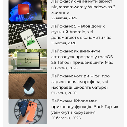
Лайфхак: як увімкнути захист
від ransomware у Windows за 2
хвилини
22 квітня, 2026
Лайфхаки: 5 маловідомих
функцій Android, які
допомагають економити час
15 квітня, 2026
Лайфхаки: як вимкнути
автозапуск програм у macOS
26 Tahoe і пришвидшити Mac
08 квітня, 2026
Лайфхаки: чотири міфи про
заряджання смартфона, які
насправді шкодять батареї
01 квітня, 2026
Лайфхаки. iPhone має
приховану функцію Back Tap: як
увімкнути керування
25 березня, 2026