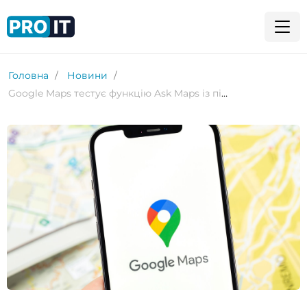
Головна
Новини
Google Maps тестує функцію Ask Maps із підтримкою розмовних запитів