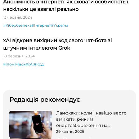
Анонімність в інтернеті: як сховати особистість і
наскільки це взагалі реально
13 червня, 2024
#Кібербезпека
#Інтернет
#Україна
xAI відкрив вихідний код свого чат-бота зі
штучним інтелектом Grok
18 березня, 2024
#Ілон Маск
#xAI
#Код
Редакція рекомендує
Лайфхаки: коли і навіщо варто
вмикати режим
енергозбереження на
смартфоні
29 квітня, 2026