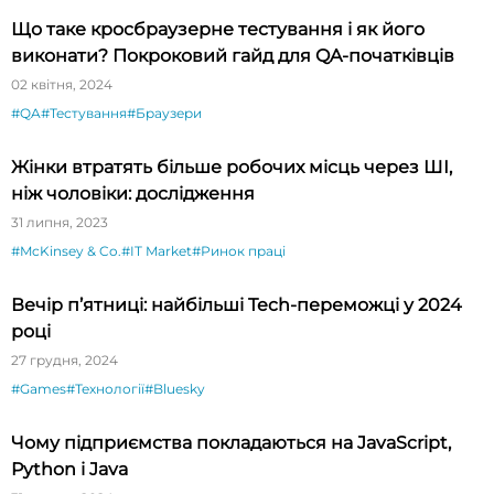
Що таке кросбраузерне тестування і як його
виконати? Покроковий гайд для QA-початківців
02 квітня, 2024
#QA
#Тестування
#Браузери
Жінки втратять більше робочих місць через ШІ,
ніж чоловіки: дослідження
31 липня, 2023
#McKinsey & Co.
#IT Market
#Ринок праці
Вечір п’ятниці: найбільші Tech-переможці у 2024
році
27 грудня, 2024
#Games
#Технології
#Bluesky
Чому підприємства покладаються на JavaScript,
Python і Java