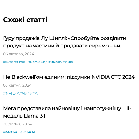
Схожі статті
Гуру продажів Лу Шиплі: «Спробуйте розділити
продукт на частини й продавати окремо – ви
будете вражені»
06 лютого, 2024
#Інтервʼю
#Бізнес-аналітика
#Японія
Не Blackwell’ом єдиним: підсумки NVIDIA GTC 2024
03 квітня, 2024
#NVIDIA
#Чипи
#AI
Meta представила найновішу і найпотужнішу ШІ-
модель Llama 3.1
26 липня, 2024
#Meta
#Llama
#AI