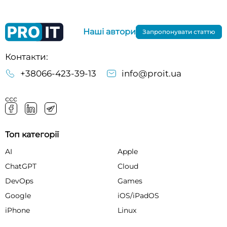
Наші автори
Запропонувати статтю
Контакти:
+38066-423-39-13
info@proit.ua
ссс
Топ категорії
AI
Apple
ChatGPT
Cloud
DevOps
Games
Google
iOS/iPadOS
iPhone
Linux