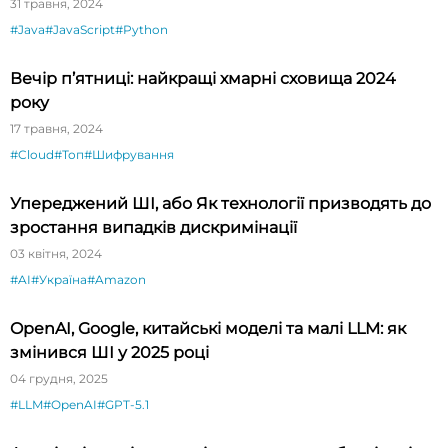
31 травня, 2024
#Java
#JavaScript
#Python
Вечір п’ятниці: найкращі хмарні сховища 2024
року
17 травня, 2024
#Cloud
#Топ
#Шифрування
Упереджений ШІ, або Як технології призводять до
зростання випадків дискримінації
03 квітня, 2024
#AI
#Україна
#Amazon
OpenAI, Google, китайські моделі та малі LLM: як
змінився ШІ у 2025 році
04 грудня, 2025
#LLM
#OpenAI
#GPT-5.1