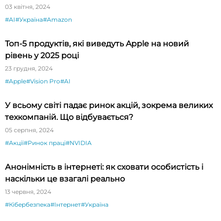
03 квітня, 2024
#AI
#Україна
#Amazon
Топ-5 продуктів, які виведуть Apple на новий
рівень у 2025 році
23 грудня, 2024
#Apple
#Vision Pro
#AI
У всьому світі падає ринок акцій, зокрема великих
техкомпаній. Що відбувається?
05 серпня, 2024
#Акції
#Ринок праці
#NVIDIA
Анонімність в інтернеті: як сховати особистість і
наскільки це взагалі реально
13 червня, 2024
#Кібербезпека
#Інтернет
#Україна