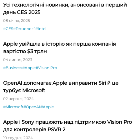
Усі технологічні новинки, анонсовані в перший
день CES 2025
08 січня, 2025
#CES
#Технології
#Intel
Apple увійшла в історію як перша компанія
вартістю $3 трлн
04 липня, 2023
#Business
#Apple
#Vision Pro
OpenAI допомагає Apple виправити Siri й це
турбує Microsoft
02 червня, 2024
#Microsoft
#OpenAI
#Apple
Apple і Sony працюють над підтримкою Vision Pro
для контролерів PSVR 2
10 грудня, 2024