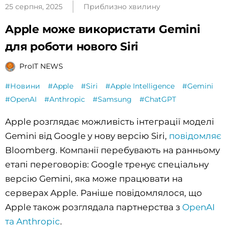
25 серпня, 2025
Приблизно хвилину
Apple може використати Gemini
для роботи нового Siri
ProIT NEWS
#Новини
#Apple
#Siri
#Apple Intelligence
#Gemini
#OpenAI
#Anthropic
#Samsung
#ChatGPT
Apple розглядає можливість інтеграції моделі
Gemini
від Google у нову версію Siri,
повідомляє
Bloomberg. Компанії перебувають на ранньому
етапі переговорів: Google тренує спеціальну
версію Gemini, яка може працювати на
серверах Apple. Раніше повідомлялося, що
Apple також розглядала партнерства з
OpenAI
та Anthropic
.