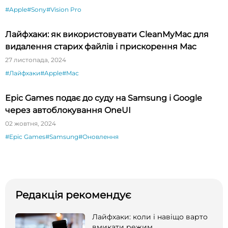
#Apple
#Sony
#Vision Pro
Лайфхаки: як використовувати CleanMyMac для
видалення старих файлів і прискорення Mac
27 листопада, 2024
#Лайфхаки
#Apple
#Mac
Epic Games подає до суду на Samsung і Google
через автоблокування OneUI
02 жовтня, 2024
#Epic Games
#Samsung
#Оновлення
Редакція рекомендує
Лайфхаки: коли і навіщо варто
вмикати режим