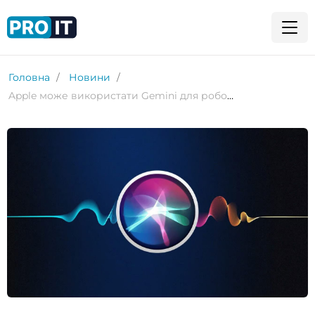
Головна
Новини
Apple може використати Gemini для роботи нового Siri