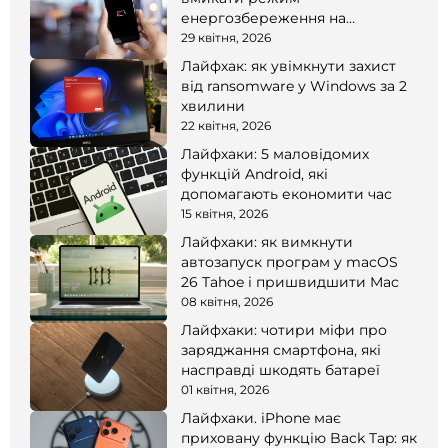
енергозбереження на
смартфоні
29 квітня, 2026
Лайфхак: як увімкнути захист
від ransomware у Windows за 2
хвилини
22 квітня, 2026
Лайфхаки: 5 маловідомих
функцій Android, які
допомагають економити час
15 квітня, 2026
Лайфхаки: як вимкнути
автозапуск програм у macOS
26 Tahoe і пришвидшити Mac
08 квітня, 2026
Лайфхаки: чотири міфи про
заряджання смартфона, які
насправді шкодять батареї
01 квітня, 2026
Лайфхаки. iPhone має
приховану функцію Back Tap: як