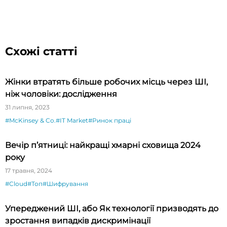
Схожі статті
Жінки втратять більше робочих місць через ШІ,
ніж чоловіки: дослідження
31 липня, 2023
#McKinsey & Co.
#IT Market
#Ринок праці
Вечір п’ятниці: найкращі хмарні сховища 2024
року
17 травня, 2024
#Cloud
#Топ
#Шифрування
Упереджений ШІ, або Як технології призводять до
зростання випадків дискримінації