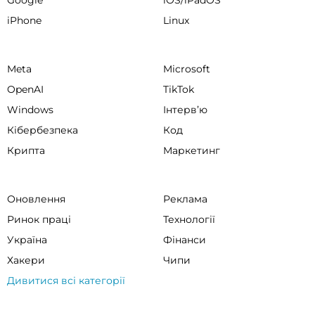
Google
iOS/iPadOS
iPhone
Linux
Meta
Microsoft
OpenAI
TikTok
Windows
Інтервʼю
Кібербезпека
Код
Крипта
Маркетинг
Оновлення
Реклама
Ринок праці
Технології
Україна
Фінанси
Хакери
Чипи
Дивитися всі категорії