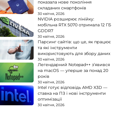
показала нове покоління
складаних смартфонів
30 квітня, 2026
NVIDIA розширює лінійку:
мобільна RTX 5070 отримала 12 ГБ
GDDR7
30 квітня, 2026
Парсинг сайтів: що це, як працює
та які інструменти
використовують для збору даних
30 квітня, 2026
Легендарний Notepad++ з’явився
на macOS — уперше за понад 20
років
30 квітня, 2026
Intel готує відповідь AMD X3D —
ставка на ПЗ і нові інструменти
оптимізації
30 квітня, 2026