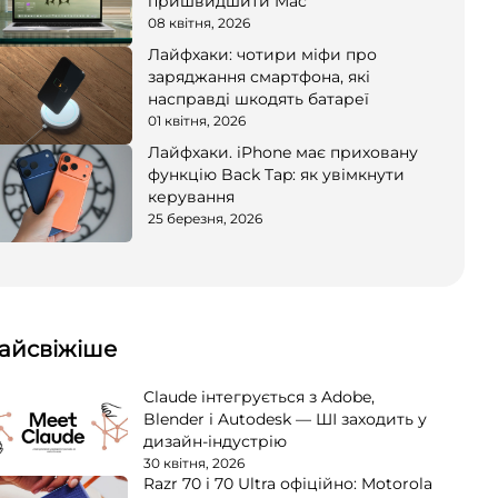
пришвидшити Mac
08 квітня, 2026
Лайфхаки: чотири міфи про
заряджання смартфона, які
насправді шкодять батареї
01 квітня, 2026
Лайфхаки. iPhone має приховану
функцію Back Tap: як увімкнути
керування
25 березня, 2026
айсвіжіше
Claude інтегрується з Adobe,
Blender і Autodesk — ШІ заходить у
дизайн-індустрію
30 квітня, 2026
Razr 70 і 70 Ultra офіційно: Motorola