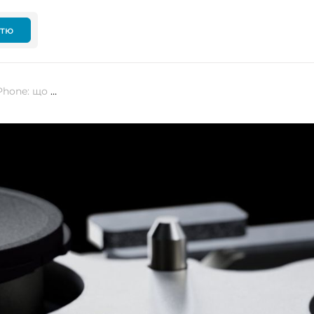
ттю
Apple готує 200 МП камеру для iPhone: що відомо