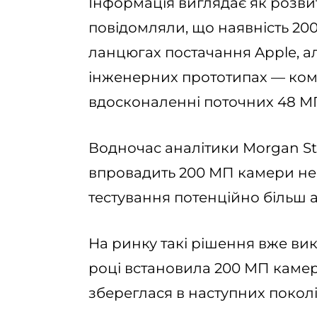
Інформація виглядає як розвит
повідомляли, що наявність 20
ланцюгах постачання Apple, ал
інженерних прототипах — ком
вдосконаленні поточних 48 М
Водночас аналітики Morgan St
впровадить 200 МП камери не 
тестування потенційно більш
На ринку такі рішення вже ви
році встановила 200 МП камеру 
збереглася в наступних покол