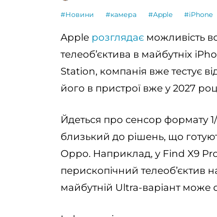
#Новини
#камера
#Apple
#iPhone
Apple
розглядає
можливість в
телеоб’єктива в майбутніх iPho
Station, компанія вже тестує в
його в пристрої вже у 2027 роц
Йдеться про сенсор формату 1/
близький до рішень, що готую
Oppo. Наприклад, у Find X9 P
перископічний телеоб’єктив на
майбутній Ultra-варіант може 