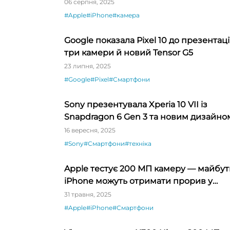
зображення — інсайдер
06 серпня, 2025
#Apple
#iPhone
#камера
Google показала Pixel 10 до презентації
три камери й новий Tensor G5
23 липня, 2025
#Google
#Pixel
#Смартфони
Sony презентувала Xperia 10 VII із
Snapdragon 6 Gen 3 та новим дизайно
камер
16 вересня, 2025
#Sony
#Смартфони
#техніка
Apple тестує 200 МП камеру — майбут
iPhone можуть отримати прорив у
мобільній фотографії
31 травня, 2025
#Apple
#iPhone
#Смартфони