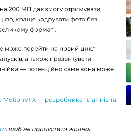
д на 200 МП дає змогу отримувати
ією, краще кадрувати фото без
у великому форматі.
ple може перейти на новий цикл
запусків, а також презентувати
лінійки — потенційно саме вона може
 MotionVFX — розробника плагінів та
am
, щоб не пропустити жодної