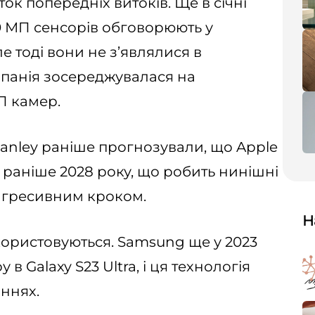
ок попередніх витоків. Ще в січні
0 МП сенсорів обговорюють у
е тоді вони не з’являлися в
панія зосереджувалася на
П камер.
anley раніше прогнозували, що Apple
раніше 2028 року, що робить нинішні
 агресивним кроком.
Н
користовуються. Samsung ще у 2023
в Galaxy S23 Ultra, і ця технологія
іннях.