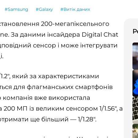
#Samsung
#Galaxy
#Витік даних
становлення 200-мегапіксельного
Р
ne. За даними інсайдера Digital Chat
ідповідний сенсор і може інтегрувати
і.
1.2", який за характеристиками
ться для флагманських смартфонів
ro компанія вже використала
 200 МП із великим сенсором 1/1.56", а
отримати ще більший — 1/1.28".