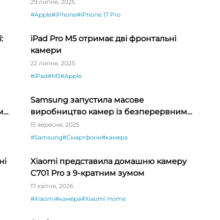
зйомки на верхній грані — інсайдер
29 липня, 2025
#Apple
#iPhone
#iPhone 17 Pro
:
iPad Pro M5 отримає дві фронтальні
камери
22 липня, 2025
#iPad
#M5
#Apple
Samsung запустила масове
м
виробництво камер із безперервним
зумом для китайських смартфонів
15 вересня, 2025
#Samsung
#Смартфони
#камера
ні
Xiaomi представила домашню камеру
C701 Pro з 9-кратним зумом
17 квітня, 2026
#Xiaomi
#камера
#Xiaomi Home