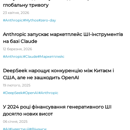
глобальну тривогу
23 квітня, 2026
#Anthropic
#Mythos
#zero-day
Anthropic запускає маркетплейс ШІ-інструментів
на базі Claude
12 березня, 2026
#Anthropic
#Claude
#Маркетплейс
DeepSeek нарощує конкуренцію між Китаєм і
США, але не зашкодить OpenAI
19 лютого, 2025
#DeepSeek
#OpenAI
#Anthropic
У 2024 році фінансування генеративного ШІ
досягло нових висот
06 січня, 2025
#AI
#Інвестиції
#Фінанси