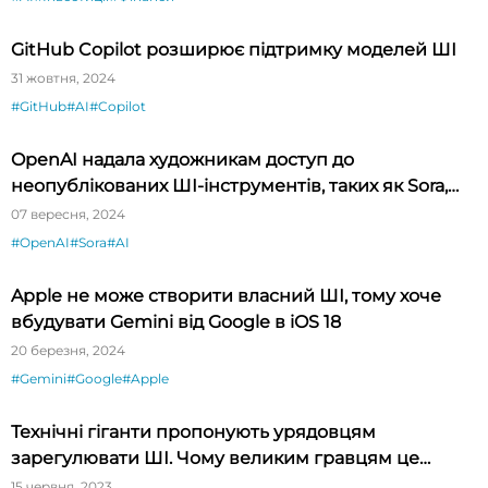
GitHub Copilot розширює підтримку моделей ШІ
31 жовтня, 2024
#GitHub
#AI
#Copilot
OpenAI надала художникам доступ до
неопублікованих ШІ-інструментів, таких як Sora,
для виставки у Нью-Йорку
07 вересня, 2024
#OpenAI
#Sora
#AI
Apple не може створити власний ШІ, тому хоче
вбудувати Gemini від Google в iOS 18
20 березня, 2024
#Gemini
#Google
#Apple
Технічні гіганти пропонують урядовцям
зарегулювати ШІ. Чому великим гравцям це
вигідно?
15 червня, 2023