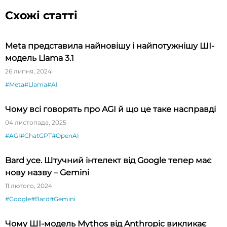
Схожі статті
Meta представила найновішу і найпотужнішу ШІ-
модель Llama 3.1
26 липня, 2024
#Meta
#Llama
#AI
Чому всі говорять про AGI й що це таке насправді
04 листопада, 2025
#AGI
#ChatGPT
#OpenAI
Bard усе. Штучний інтелект від Google тепер має
нову назву – Gemini
11 лютого, 2024
#Google
#Bard
#Gemini
Чому ШІ-модель Mythos від Anthropic викликає