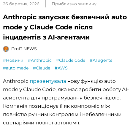
26 березня, 2026
Приблизно хвилину
Anthropic запускає безпечний auto
mode у Claude Code після
інцидентів з AI-агентами
ProIT NEWS
#Новини
#Anthropic
#Claude Code
#AI agents
#auto made
#Claude
#AWS
Anthropic
презентувала
нову функцію auto
mode у Claude Code, яка має зробити роботу AI-
асистента для програмування безпечнішою.
Компанія позиціонує її як компроміс між
повністю ручним контролем і небезпечними
сценаріями повної автономії.