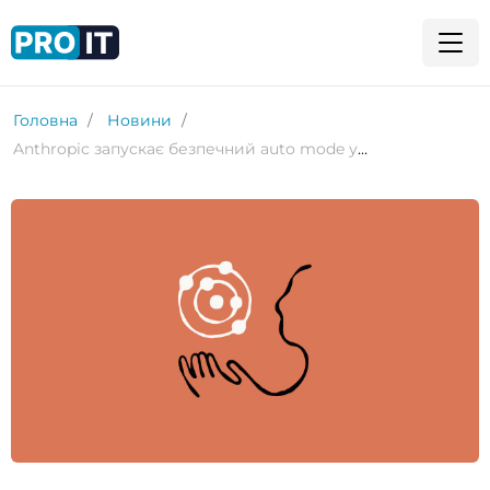
Головна
Новини
Anthropic запускає безпечний auto mode у Claude Code після інцидентів з AI-агентами