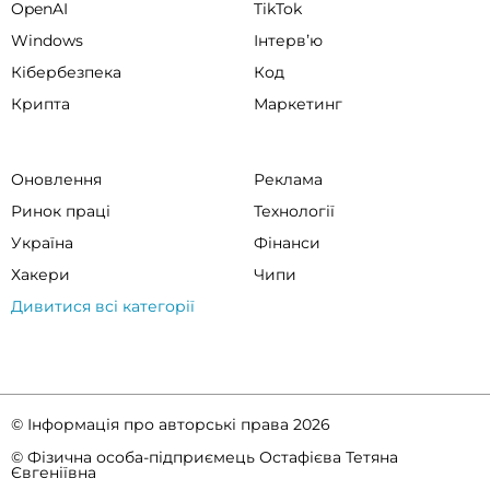
OpenAI
TikTok
Windows
Інтервʼю
Кібербезпека
Код
Крипта
Маркетинг
Оновлення
Реклама
Ринок праці
Технології
Україна
Фінанси
Хакери
Чипи
Дивитися всі категорії
© Інформація про авторські права 2026
© Фізична особа-підприємець Остафієва Тетяна
Євгеніївна