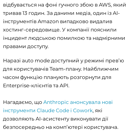
відбувається на фоні гучного збою в AWS, який
тривав 13 годин. За даними медіа, один із AI-
інструментів Amazon випадково видалив
хостинг-середовище. У компанії пояснили
інцидент людською помилкою та надмірними
правами доступу.
Наразі auto mode доступний у режимі прев’ю
для користувачів Team-плану. Найближчим
часом функцію планують розгорнути для
Enterprise-клієнтів та API.
Нагадаємо, що
Anthropic анонсувала нові
інструменти Claude Code і Cowork
, які
дозволяють AI-асистенту виконувати дії
безпосередньо на комп’ютері користувача.