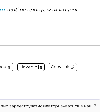
am
, щоб не пропустити жодної
Copy link
ook
LinkedIn