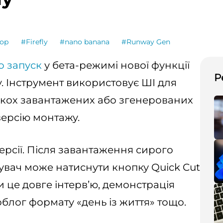
тор
#Firefly
#nano banana
#Runway Gen
о запуск
у бета-режимі нової функції
Р
fly. Інструмент використовує ШІ для
ькох завантажених або згенерованих
версію монтажу.
ерсії. Після завантаження сирого
стувач може натиснути кнопку Quick Cut
и це довге інтерв’ю, демонстрація
облог формату «день із життя» тощо.