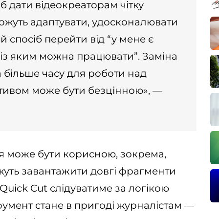
б дати відеокреаторам чітку
можуть адаптувати, удосконалювати
 спосіб перейти від “у мене є
, із яким можна працювати”. Заміна
 більше часу для роботи над
ративом може бути безцінною», —
ія може бути корисною, зокрема,
жуть завантажити довгі фрагменти
 Quick Cut слідуватиме за логікою
румент стане в пригоді журналістам —