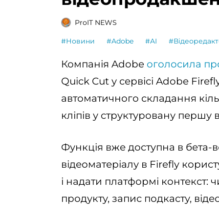
ProIT NEWS
#Новини
#Adobe
#AI
#Відеоредак
Компанія Adobe
оголосила пр
Quick Cut у сервісі Adobe Fire
автоматичного складання кіл
кліпів у структуровану першу 
Функція вже доступна в бета-в
відеоматеріалу в Firefly кори
і надати платформі контекст: ч
продукту, запис подкасту, віде