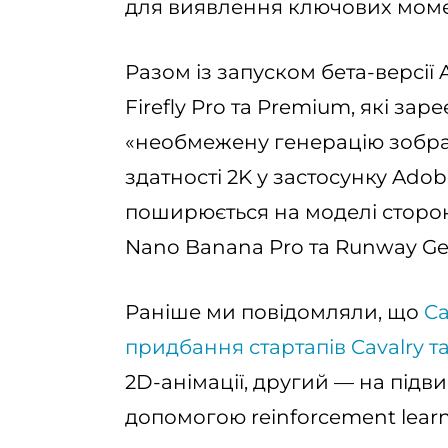
для виявлення ключових момен
Разом із запуском бета-версії
Firefly Pro та Premium, які за
«необмежену генерацію зображе
здатності 2K у застосунку Adob
поширюється на моделі сторон
Nano Banana Pro та Runway Ge
Раніше ми повідомляли, що
Ca
придбання стартапів Cavalry т
2D-анімації, другий — на підв
допомогою reinforcement learn