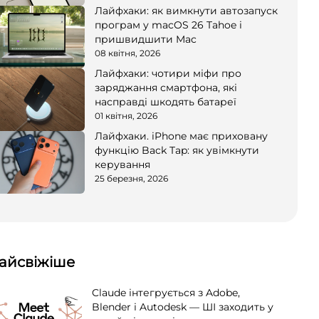
Лайфхаки: як вимкнути автозапуск
програм у macOS 26 Tahoe і
пришвидшити Mac
08 квітня, 2026
Лайфхаки: чотири міфи про
заряджання смартфона, які
насправді шкодять батареї
01 квітня, 2026
Лайфхаки. iPhone має приховану
функцію Back Tap: як увімкнути
керування
25 березня, 2026
айсвіжіше
Claude інтегрується з Adobe,
Blender і Autodesk — ШІ заходить у