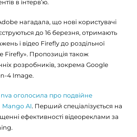
тів в інтерв’ю.
 Adobe нагадала, що нові користувачі
реєструються до 16 березня, отримають
нь і відео Firefly до роздільної
e Firefly». Пропозиція також
ніх розробників, зокрема Google
n-4 Image.
nva оголосила про подвійне
а Mango AI
. Перший спеціалізується на
ищенні ефективності відеореклами за
ing.