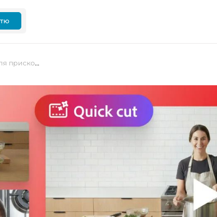
ттю
Adobe запускає Quick Cut — ШІ для прискорення відеопродакшену