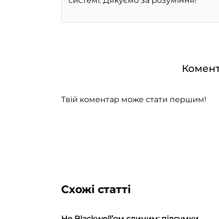
Комент
Твій коментар може стати першим!
Схожі статті
Не Blackwell’ом єдиним: підсумки