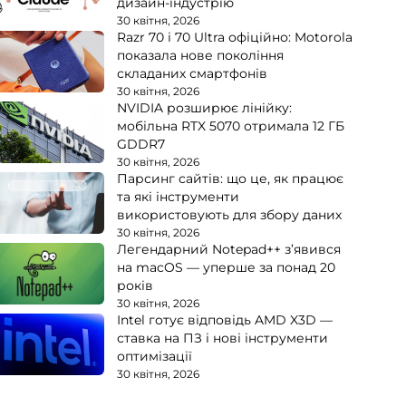
дизайн-індустрію
30 квітня, 2026
Razr 70 і 70 Ultra офіційно: Motorola
показала нове покоління
складаних смартфонів
30 квітня, 2026
NVIDIA розширює лінійку:
мобільна RTX 5070 отримала 12 ГБ
GDDR7
30 квітня, 2026
Парсинг сайтів: що це, як працює
та які інструменти
використовують для збору даних
30 квітня, 2026
Легендарний Notepad++ з’явився
на macOS — уперше за понад 20
років
30 квітня, 2026
Intel готує відповідь AMD X3D —
ставка на ПЗ і нові інструменти
оптимізації
30 квітня, 2026